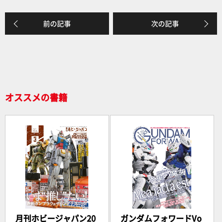
k
前の記事
次の記事
オススメの書籍
月刊ホビージャパン20
ガンダムフォワードVo