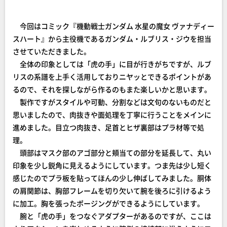
今回はコミック『機動戦士ガンダム 水星の魔女 ヴァナディー
スハート』から主役機であるガンダム・ルブリス・ジウを担当
させていただきました。
全体の印象としては「虎の手」に目が行きがちですが、ルブ
リスの系譜を上手く活用しておりニヤッとできるポイントがあ
るので、それを探しながら作るのもまた楽しいかと思います。
製作ですがスタイルや可動、分割などは文句のないものだと
思いましたので、肉抜きや面処理を丁寧に行うことをメインに
進めました。目立つ肉抜き、足首とヒザ裏部はプラ材等で処
理。
頭部はマスク部のアゴ部分と頬当ての部分を延長して、丸い
印象を少し鋭角に見えるようにしています。つま先は少し短く
感じたのでプラ板を貼ってほんの少し伸ばしてみました。胴体
の肩関節は、胸部フレームを切り欠いて腕を後ろに引けるよう
に加工。胸を張ったポージングができるようにしています。
腕と「虎の手」をつなぐアダプターがあるのですが、ここは