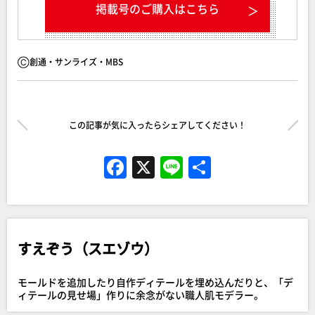
掲載号のご購入はこちら
Ⓒ創通・サンライズ・MBS
この記事が気に入ったらシェアしてください！
F
X
Li
共
a
n
有
c
e
e
すえぞう（スエゾウ）
b
o
モールドを追加したり自作ディテールを埋め込んだりと、「デ
o
ィテールの見せ場」作りに余念がない職人肌モデラー。