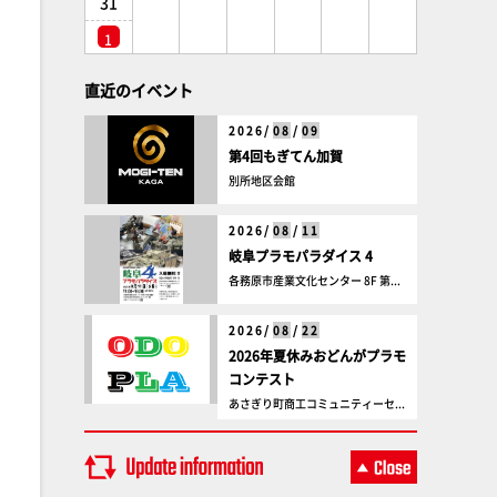
31
1
直近のイベント
2026/
08
/
09
第4回もぎてん加賀
別所地区会館
2026/
08
/
11
岐阜プラモパラダイス 4
各務原市産業文化センター 8F 第...
2026/
08
/
22
2026年夏休みおどんがプラモ
コンテスト
あさぎり町商工コミュニティーセ...