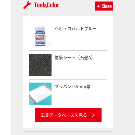
ヘビィコバルトブルー
情景シート（石畳A）
プラバン 0.5mm厚
工具データベースを見る