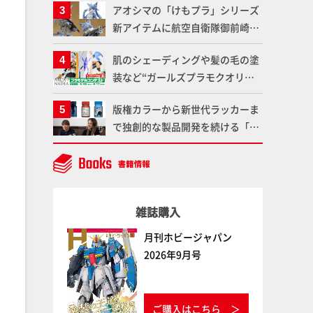
アオシマの「けもプラ」シリーズ
仕上がりに!!【試し読み】
魂】
新アイテムに航空自衛隊御前崎分
屯基地の公式キャラクターとして
肌のシェーディングや髪の毛の塗
誕生した「おまねこ」が着任！け
装など“ガールズプラモクオリテ
もプラ公式サイト限定版と通常版
ィアップ術”で仕上げる！カスタ
の2ラインで発売！
版権カラーから新世代ラッカーま
ム作例「白騎士ソフィエラ」が完
で独創的な製品開発を続ける「ガ
成！【「アルカナディアプラモデ
イアノーツ」に塗料開発の裏側と
ルコンテスト」～8月17日（月）
ラッカー塗料の未来についてイン
11:59まで応募受付中】
タビュー！
雑誌購入
月刊ホビージャパン
2026年9月号
ご購入はこちら