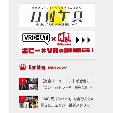
【完全リニューアル】超合金に
「コン・バトラーV」が完全新規
造形で登場！気になる仕様を試作
「MG 百式 Ver.2.0」を自分だけの
品の撮り下ろしでご紹介!!さらに
輝きにチェンジ！最新メタリック
「大鉄人17」＆「ワンエイト」セ
塗料を使ってより金属感を増した
ット情報もお届け！【超合金の