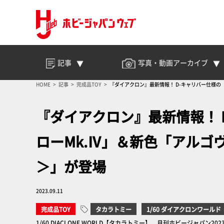
記事
写真・動画
アーカイブ
HOME
記事
完成品TOY
『ダイアクロン』最新情報！ D-キャリバー仕様
『ダイアクロン』最新情報！ 
ローMk.Ⅳ」＆新色「アルゴ
＞」が登場
2023.09.11
完成品TOY
タカラトミー
1/60 ダイアクロンワールド
1/60 DIACLONE WORLD【タカラトミー】 月刊ホビージャパン20