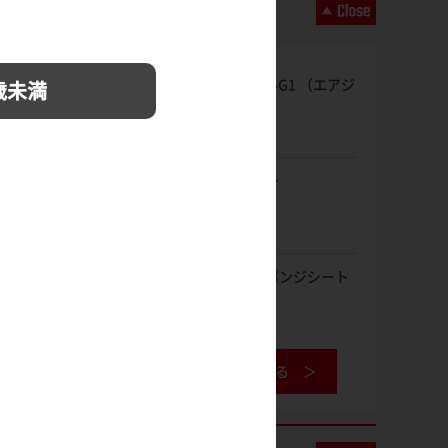
エアブラシ Air-G1 （エアジ
歳未満
ーワン）
水面クリーナー
タミヤ研磨スポンジシート
240
工具データベースを見る