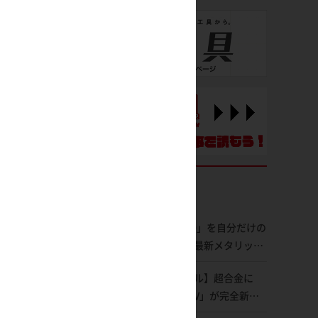
「MG 百式 Ver.2.0」を自分だけの
輝きにチェンジ！最新メタリック
塗料を使ってより金属感を増した
【完全リニューアル】超合金に
仕上がりに!!【試し読み】
「コン・バトラーV」が完全新規
造形で登場！気になる仕様を試作