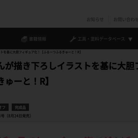
お知らせ
お問い合わ
書籍情報
工具・塗料
データベース
トを基に大胆フィギュア化！【ふるーつふるきゅーと！R】
んが描き下ろしイラストを基に大胆
きゅーと！R】
オフ
完成品
10月号（8月24日発売）