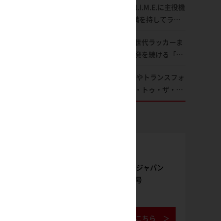
ROBOT魂 ver. A.N.I.M.E.に主役機
品の撮り下ろしでご紹介!!さらに
「Zガンダム」が満を持してライ
「大鉄人17」＆「ワンエイト」セ
ンナップ！ウェイブライダーへの
ット情報もお届け！【超合金の
版権カラーから新世代ラッカーま
変形、劇中どおりのプロポーショ
魂】
で独創的な製品開発を続ける「ガ
ンを再現【機動戦士Zガンダム】
イアノーツ」に塗料開発の裏側と
トイライズ 超竜神やトランスフォ
ラッカー塗料の未来についてイン
ーマー×『バック・トゥ・ザ・フ
タビュー！
ューチャー』コラボアイテムな
ど、タカラトミーの注目アイテム
をチェック!!【タカラトミー
NEWITEM】
雑誌購入
月刊ホビージャパン
2026年9月号
ご購入はこちら