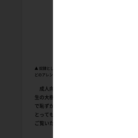
▲ 奴隷として売り飛ばされるところを隊長（ぱぱ）に救われた
どのアレンジを加えて1/4スケールのビッグサイズでフィギュ
成人向けフィギュアブランド・BINDingの新作
生の大樹と果実の乙女～』より、人気キャラク
で恥ずかしがり屋の彼女を大胆なバニー姿で立
とってもキュートな作品となっているぞ。そし
ご覧いただこう。