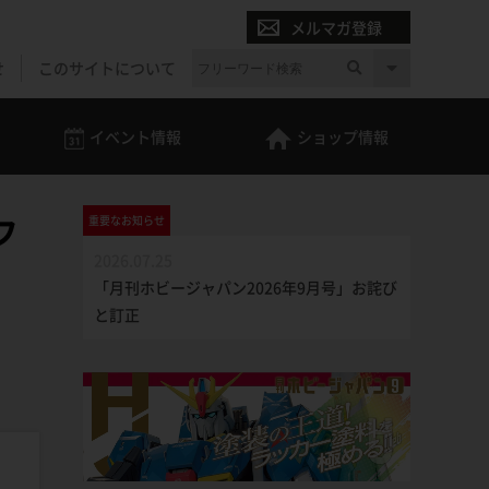
メルマガ登録
せ
このサイトについて
イベント
情報
ショップ
情報
フ
重要な
お知らせ
2026.07.25
「月刊ホビージャパン2026年9月号」お詫び
と訂正