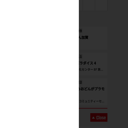
1
直近のイベント
2026/
08
/
09
第4回もぎてん加賀
別所地区会館
2026/
08
/
11
岐阜プラモパラダイス 4
各務原市産業文化センター 8F 第...
2026/
08
/
22
2026年夏休みおどんがプラモ
コンテスト
あさぎり町商工コミュニティーセ...