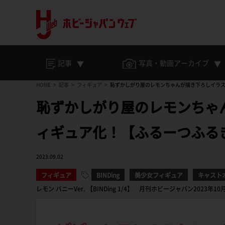
記事
写真・動画
アーカイブ
HOME
記事
フィギュア
恥ずかしがり屋のレモンちゃんが描き下ろしイラス
恥ずかしがり屋のレモンちゃ
ィギュア化！【ふるーつふる
2023.09.02
フィギュア
BINDing
美少女フィギュア
キャスト
レモン バニーVer. 【BINDing 1/4】 月刊ホビージャパン2023年