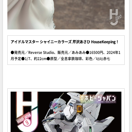
アイドルマスター シャイニーカラーズ 芹沢あさひ HouseKeeping！
●発売元／Reverse Studio、販売元／あみあみ●16500円、2024年1
月予定●1/7、約22cm●原型／全息拿鉄珈琲、彩色／咕咕赤七