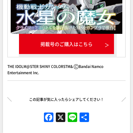
掲載号のご購入はこちら
THE IDOLM@STER SHINY COLORSTM& ⒸBandai Namco
Entertainment Inc.
この記事が気に入ったらシェアしてください！
F
X
Li
共
a
n
有