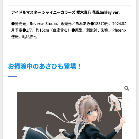
アイドルマスター シャイニーカラーズ 櫻木真乃 花風Smiley ver.
●発売元／Reverse Studio、販売元／あみあみ●18370円、2024年1
月予定●1/7、約16cm（台座含む）●原型／剋剋帥、彩色／Phoenix
逆転、咕咕赤七
お掃除中のあさひも登場！