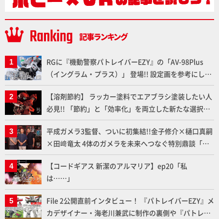
RGに『機動警察パトレイバーEZY』の「AV-98Plus
（イングラム・プラス）」 登場!! 設定画を参考にした
細部のディテールアップやハンドパーツの改造で印象
【溶剤節約】 ラッカー塗料でエアブラシ塗装したい人
的なシーンを再現!!
必見!! 「節約」と「効率化」を両立した新たな選択肢
「カートリッジ式エアーブラシ FLYER-SR2」の使い心
平成ガメラ3監督、ついに初集結!!金子修介×樋口真嗣
地を「HG ブルーティッシュドッグ」で検証！
×田﨑竜太 4体のガメラを未来へつなぐ特別鼎談「ガ
メラ永久保存化プロジェクト FINAL」
【コードギアス 新潔のアルマリア】ep20「私
は……」
File 2公開直前インタビュー！ 『パトレイバーEZY』メ
カデザイナー・海老川兼武に制作の裏側や『パトレイ