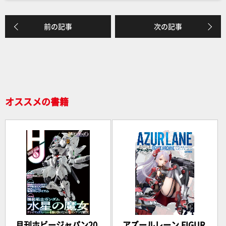
c
e
e
前の記事
次の記事
b
o
o
k
オススメの書籍
月刊ホビージャパン20
アズールレーン FIGUR