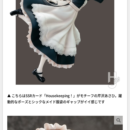
▲ こちらはSSRカード「Housekeeping！」がモチーフの芹沢あさひ。躍
動的なポーズとシックなメイド服姿のギャップがイイ感じです