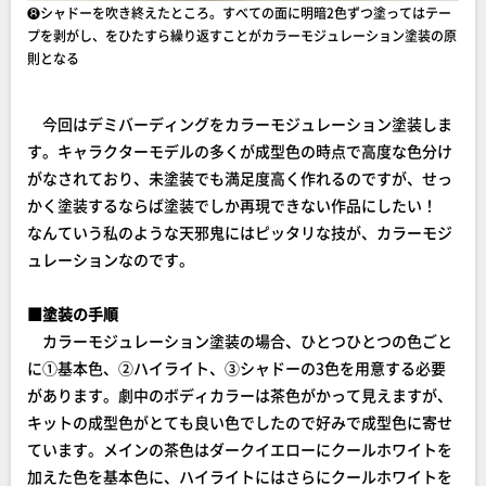
❽シャドーを吹き終えたところ。すべての面に明暗2色ずつ塗ってはテー
プを剥がし、をひたすら繰り返すことがカラーモジュレーション塗装の原
則となる
今回はデミバーディングをカラーモジュレーション塗装しま
す。キャラクターモデルの多くが成型色の時点で高度な色分け
がなされており、未塗装でも満足度高く作れるのですが、せっ
かく塗装するならば塗装でしか再現できない作品にしたい！
なんていう私のような天邪鬼にはピッタリな技が、カラーモジ
ュレーションなのです。
■塗装の手順
カラーモジュレーション塗装の場合、ひとつひとつの色ごと
に①基本色、②ハイライト、③シャドーの3色を用意する必要
があります。劇中のボディカラーは茶色がかって見えますが、
キットの成型色がとても良い色でしたので好みで成型色に寄せ
ています。メインの茶色はダークイエローにクールホワイトを
加えた色を基本色に、ハイライトにはさらにクールホワイトを