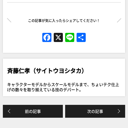
この記事が気に入ったらシェアしてください！
F
X
Li
共
a
n
有
c
e
e
斉藤仁孝（サイトウヨシタカ）
b
o
キャラクターモデルからスケールモデルまで、ちょいテク仕上
o
げの数々を取り揃えている技のデパート。
k
前の記事
次の記事