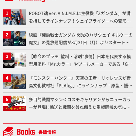
ROBOT魂 ver. A.N.I.M.E.に主役機「Zガンダム」が満
を持してラインナップ！ウェイブライダーへの変形、
劇中どおりのプロポーションを再現【機動戦士Zガン
映画『機動戦士ガンダム 閃光のハサウェイ キルケーの
ダム】
魔女』の見放題配信が8月31日（月）よりスタート！
Prime Videoで国内独占配信
【昨今のプラモ“塗料・溶剤”事情】日本を代表する模
型用塗料「Mr.カラー」やツールメーカーである「GSI
クレオス」が語るラッカー塗料の未来とは？
『モンスターハンター』天空の王者・リオレウスが青
島文化教材社「PLAfig.」にラインナップ！原型・蟹蟲
修造氏の彩色作例で超ハイディテールかつ躍動感に満
多目的戦闘マシン＜コスモキャリア＞からニューカラ
ちた造形をチェック
ーが登場!! 輸送と戦闘を兼ね備えた重戦闘機の気にな
るギミックや各形態を余すところなくご紹介！【ダイ
アクロンワールド】