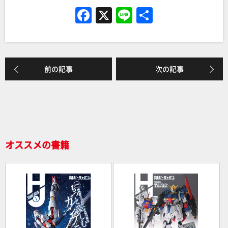
F
X
Li
共
a
n
有
c
e
e
前の記事
次の記事
b
o
o
k
オススメの書籍