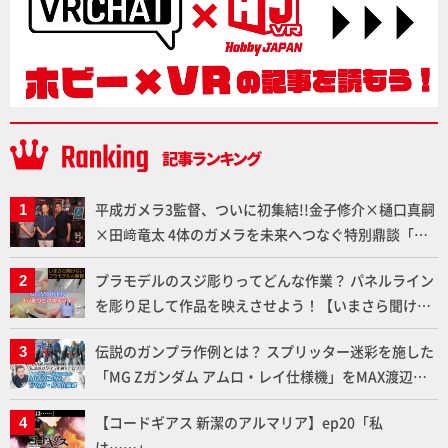
平成ガメラ3監督、ついに初集結!!金子修介×樋口真嗣
×田﨑竜太 4体のガメラを未来へつなぐ特別鼎談「ガ
メラ永久保存化プロジェクト FINAL」
プラモデルのスジ彫りってどんな作業？ パネルライン
を彫り足して作品を映えさせよう！【いまさら聞けな
いプラモデルの基礎：スジ彫りとパネルライン】
伝説のガンプラ作例とは？ スプリッター迷彩を施した
「MG Zガンダム アムロ・レイ仕様機」をMAX渡辺が
ふたたび塗る!!【試し読み】
【コードギアス 新潔のアルマリア】ep20「私
は……」