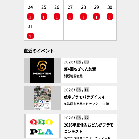
24
25
26
27
28
29
30
1
1
1
1
1
1
1
31
1
直近のイベント
2026/
08
/
09
第4回もぎてん加賀
別所地区会館
2026/
08
/
11
岐阜プラモパラダイス 4
各務原市産業文化センター 8F 第...
2026/
08
/
22
2026年夏休みおどんがプラモ
コンテスト
あさぎり町商工コミュニティーセ...