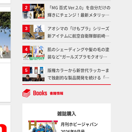
造形で登場！気になる仕様を試作
「MG 百式 Ver.2.0」を自分だけの
品の撮り下ろしでご紹介!!さらに
輝きにチェンジ！最新メタリック
「大鉄人17」＆「ワンエイト」セ
塗料を使ってより金属感を増した
ット情報もお届け！【超合金の
アオシマの「けもプラ」シリーズ
仕上がりに!!【試し読み】
魂】
新アイテムに航空自衛隊御前崎分
屯基地の公式キャラクターとして
肌のシェーディングや髪の毛の塗
誕生した「おまねこ」が着任！け
装など“ガールズプラモクオリテ
もプラ公式サイト限定版と通常版
ィアップ術”で仕上げる！カスタ
の2ラインで発売！
版権カラーから新世代ラッカーま
ム作例「白騎士ソフィエラ」が完
で独創的な製品開発を続ける「ガ
成！【「アルカナディアプラモデ
イアノーツ」に塗料開発の裏側と
ルコンテスト」～8月17日（月）
ラッカー塗料の未来についてイン
11:59まで応募受付中】
タビュー！
雑誌購入
月刊ホビージャパン
2026年9月号