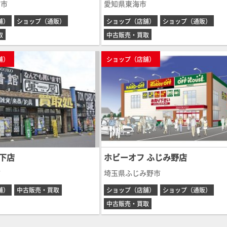
市市
愛知県東海市
舗）
ショップ（通販）
ショップ（店舗）
ショップ（通販）
取
中古販売・買取
舗）
ショップ（店舗）
下店
ホビーオフ ふじみ野店
市
埼玉県ふじみ野市
舗）
中古販売・買取
ショップ（店舗）
ショップ（通販）
中古販売・買取