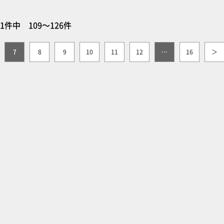
71件中 109～126件
7
8
9
10
11
12
…
16
＞