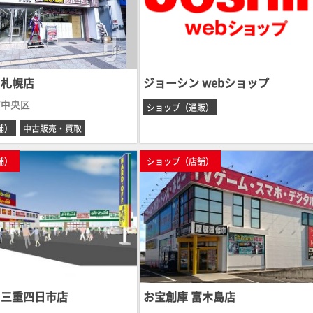
 札幌店
ジョーシン webショップ
市中央区
ショップ（通販）
舗）
中古販売・買取
舗）
ショップ（店舗）
 三重四日市店
お宝創庫 富木島店