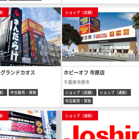
舗）
ショップ（店舗）
 グランドカオス
ホビーオフ 市原店
区
千葉県市原市
舗）
中古販売・買取
ショップ（店舗）
ショップ（通販）
中古販売・買取
舗）
ショップ（通販）