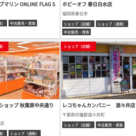
リン ONLINE FLAG S
ホビーオフ 春日白水店
福岡県春日市
販）
中古販売・買取
ショップ（店舗）
ショップ（通販）
中古販売・買取
舗）
ショップ（店舗）
ショップ 秋葉原中央通り
レコちゃんカンパニー 酒々井店
千葉県印旛郡酒々井町
田区
ショップ（店舗）
中古販売・買取
舗）
ショップ（通販）