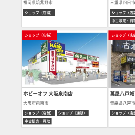
福岡県筑紫野市
三重県四日
ショップ（店舗）
ショップ（店
中古販売・買
ショップ（店舗）
ショップ（店
ホビーオフ 大阪泉南店
萬屋八戸城
大阪府泉南市
青森県八戸
ショップ（店舗）
ショップ（通販）
ショップ（店
中古販売・買取