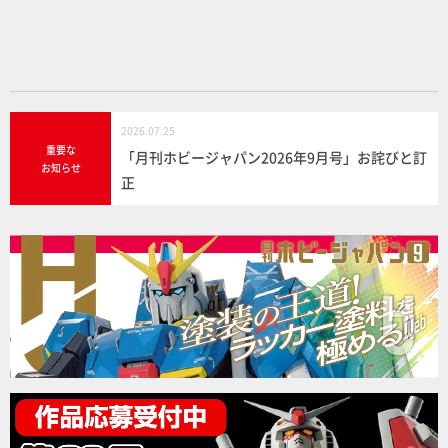
o
k
2026.07.25
重要な
「月刊ホビージャパン2026年9月号」お詫びと訂
お知らせ
正