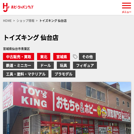
メニュー
HOME
ショップ情報
トイズキング 仙台店
トイズキング 仙台店
宮城県仙台市青葉区
中古販売・買取
東北
宮城県
その他
鉄道・ミニカー
ドール
玩具
フィギュア
工具・塗料・マテリアル
プラモデル