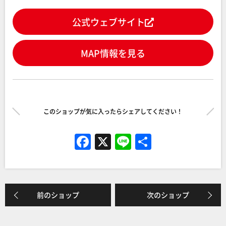
公式ウェブサイト
MAP情報を見る
このショップが気に入ったらシェアしてください！
F
X
Li
共
a
n
有
c
e
e
前のショップ
次のショップ
b
o