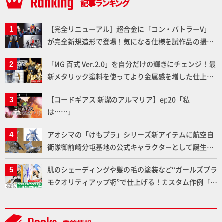
【完全リニューアル】超合金に「コン・バトラーV」
が完全新規造形で登場！気になる仕様を試作品の撮り
下ろしでご紹介!!さらに「大鉄人17」＆「ワンエイ
「MG 百式 Ver.2.0」を自分だけの輝きにチェンジ！最
ト」セット情報もお届け！【超合金の魂】
新メタリック塗料を使ってより金属感を増した仕上が
りに!!【試し読み】
【コードギアス 新潔のアルマリア】ep20「私
は……」
アオシマの「けもプラ」シリーズ新アイテムに航空自
衛隊御前崎分屯基地の公式キャラクターとして誕生し
た「おまねこ」が着任！けもプラ公式サイト限定版と
肌のシェーディングや髪の毛の塗装など“ガールズプラ
通常版の2ラインで発売！
モクオリティアップ術”で仕上げる！カスタム作例「白
騎士ソフィエラ」が完成！【「アルカナディアプラモ
デルコンテスト」～8月17日（月）11:59まで応募受付
中】