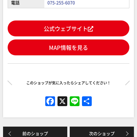
電話
075-255-6070
公式ウェブサイト
MAP情報を見る
このショップが気に入ったらシェアしてください！
F
X
Li
共
a
n
有
c
e
e
前のショップ
次のショップ