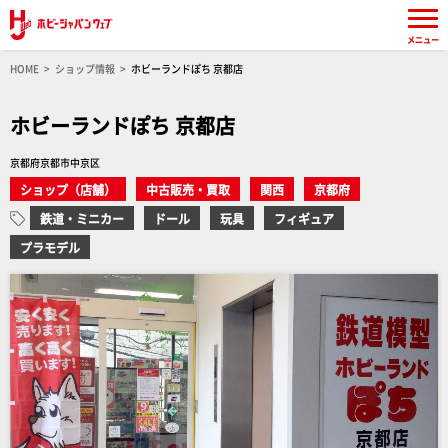
メニュー
HOME
ショップ情報
ホビーランドぽち 京都店
ホビーランドぽち 京都店
京都府京都市中京区
ショップ（店舗）
中古販売・買取
関西
京都府
鉄道・ミニカー
ドール
玩具
フィギュア
プラモデル