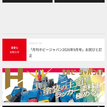
b
o
o
k
2026.07.25
重要な
「月刊ホビージャパン2026年9月号」お詫びと訂
お知らせ
正