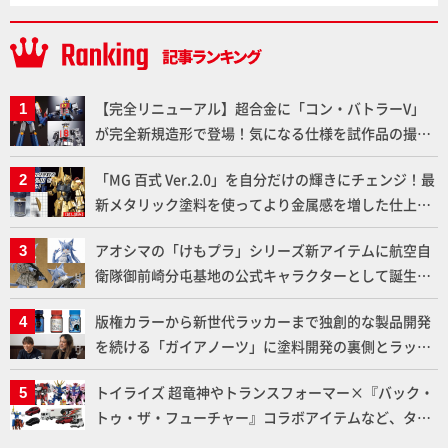
【完全リニューアル】超合金に「コン・バトラーV」
が完全新規造形で登場！気になる仕様を試作品の撮り
下ろしでご紹介!!さらに「大鉄人17」＆「ワンエイ
「MG 百式 Ver.2.0」を自分だけの輝きにチェンジ！最
ト」セット情報もお届け！【超合金の魂】
新メタリック塗料を使ってより金属感を増した仕上が
りに!!【試し読み】
アオシマの「けもプラ」シリーズ新アイテムに航空自
衛隊御前崎分屯基地の公式キャラクターとして誕生し
た「おまねこ」が着任！けもプラ公式サイト限定版と
版権カラーから新世代ラッカーまで独創的な製品開発
通常版の2ラインで発売！
を続ける「ガイアノーツ」に塗料開発の裏側とラッカ
ー塗料の未来についてインタビュー！
トイライズ 超竜神やトランスフォーマー×『バック・
トゥ・ザ・フューチャー』コラボアイテムなど、タカ
ラトミーの注目アイテムをチェック!!【タカラトミー