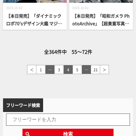
2025.10.02
2025.10.02
【本日発売】「ダイナミック
【本日発売】「昭和ガメラ Ph
ロボ70'sデザイン大鑑 マジン
otoArchive」【超貴重写真
ガーシリーズ編 豪放雷落」
集】
【マジンガー】
全364件中 55～72件
＜
1
…
3
4
5
…
21
＞
フリーワード検索
検索