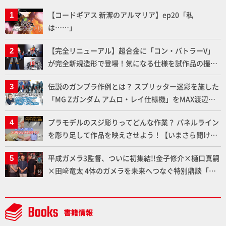
【コードギアス 新潔のアルマリア】ep20「私
は……」
【完全リニューアル】超合金に「コン・バトラーV」
が完全新規造形で登場！気になる仕様を試作品の撮り
下ろしでご紹介!!さらに「大鉄人17」＆「ワンエイ
伝説のガンプラ作例とは？ スプリッター迷彩を施した
ト」セット情報もお届け！【超合金の魂】
「MG Zガンダム アムロ・レイ仕様機」をMAX渡辺が
ふたたび塗る!!【試し読み】
プラモデルのスジ彫りってどんな作業？ パネルライン
を彫り足して作品を映えさせよう！【いまさら聞けな
いプラモデルの基礎：スジ彫りとパネルライン】
平成ガメラ3監督、ついに初集結!!金子修介×樋口真嗣
×田﨑竜太 4体のガメラを未来へつなぐ特別鼎談「ガ
メラ永久保存化プロジェクト FINAL」