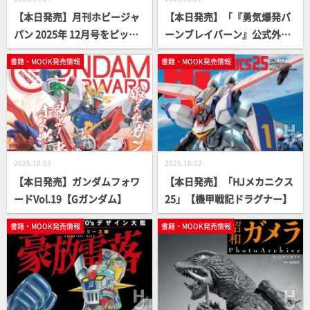
【本日発売】月刊ホビージャ
【本日発売】「『勇気爆発バ
パン 2025年 12月号をピック
ーンブレイバーン』公式外伝
アップ！
未来戦士ルル」【小説】
書籍・MOOK発売情報
書籍・MOOK発売情報
2025.10.03
2025.10.02
【本日発売】ガンダムフォワ
【本日発売】「HJメカニクス
ードVol.19【Gガンダム】
25」【機甲戦記ドラグナー】
書籍・MOOK発売情報
書籍・MOOK発売情報