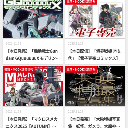
書籍・MOOK発売情報
2025.11.29
2025.11.28
【本日発売】「機動戦士Gun
【本日配信】「境界戦機 ②＆
dam GQuuuuuuX モデリング
③」【電子専売コミックス】
インデックス」【ガンプラ】
書籍・MOOK発売情報
書籍・MOOK発売情報
2025.11.28
2025.11.28
【本日発売】「マクロスメカ
【本日発売】「大映特撮写真
ニクス2025【AUTUMN】」
集 妖怪、ガメラ、大魔神」