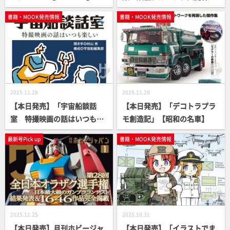
【愛・おぼえていますか】
【大映特撮115作】
書籍・MOOK発売情報
書籍・MOOK発売情報
2025.11.28
2025.11.28
【本日発売】「宇宙船談話
【本日発売】「デコトラプラ
室 特撮映画の話はいつも楽
モ創造記」【昭和の名車】
しい」【新書版】
最新号Pick up
書籍・MOOK発売情報
2025.11.25
2025.10.31
【本日発売】月刊ホビージャ
【本日発売】「イラストでま