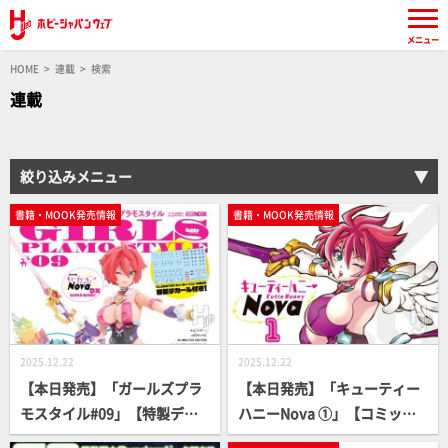
メニュー
HOME
連載
検索
連載
絞り込みメニュー
書籍・MOOK発売情報
書籍・MOOK発売情報
2025.12.22
2025.12.22
【本日発売】「ガールズプラ
【本日発売】「キューティー
モスタイル#09」【特製デカ
ハニーNova ①」【コミック
ール付属】
ス】