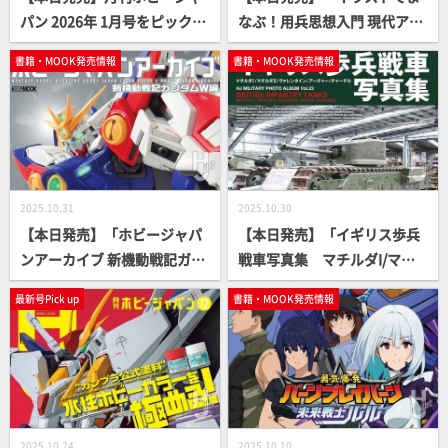
パン 2026年 1月号をピックア
なぶ！用兵思想入門 現代アメ
ップ！一年に一度の日本最大
リカ海兵隊の戦い方編」【ア
書籍・MOOK発売情報
書籍・MOOK発売情報
級のガンプラコンテスト「第
メリカ海兵隊はなぜ大変革を
28回 全日本オラザク選手権」
進めるのか？】
の審査結果が発表
2025.10.31
2025.10.30
【本日発売】「ホビージャパ
【本日発売】「イギリス歩兵
ンアーカイブ 新機動戦記ガン
戦車写真集 マチルダI/マチ
ダムW編」
ルダII/ヴァレンタイン/アーチ
最新号Pick up
書籍・MOOK発売情報
ャー/ チャーチル」【HJ MILI
TARY PHOTO ALBUM】
2025.10.24
2025.10.10