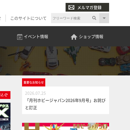
メルマガ登録
せ
このサイトについて
イベント
情報
ショップ
情報
重要な
お知らせ
2026.07.25
絞
込
「月刊ホビージャパン2026年9月号」お詫び
と訂正