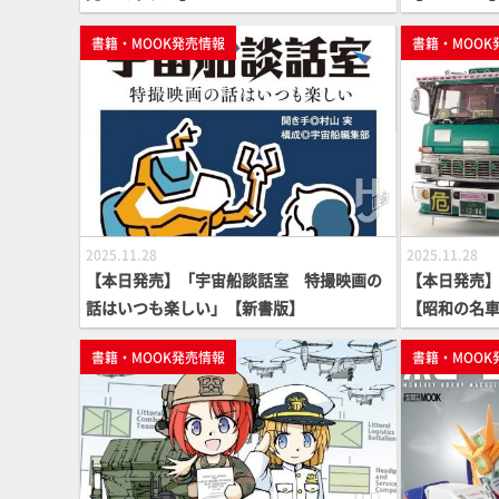
書籍・MOOK発売情報
書籍・MOOK
2025.11.28
2025.11.28
【本日発売】「宇宙船談話室 特撮映画の
【本日発売
話はいつも楽しい」【新書版】
【昭和の名
書籍・MOOK発売情報
書籍・MOOK