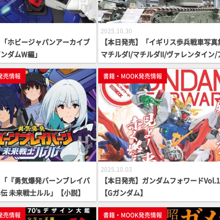
2025.10.30
】「ホビージャパンアーカイブ
【本日発売】「イギリス歩兵戦車写
ガンダムW編」
マチルダI/マチルダII/ヴァレンタイン/
チャー/ チャーチル」【HJ MILITARY 
発売情報
書籍・MOOK発売情報
TO ALBUM】
2025.10.03
】「『勇気爆発バーンブレイバ
【本日発売】ガンダムフォワードVol.1
伝 未来戦士ルル」【小説】
【Gガンダム】
発売情報
書籍・MOOK発売情報