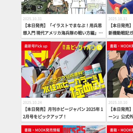
2025.10.31
2025.10.31
【本日発売】「イラストでまなぶ！用兵思
【本日発売
想入門 現代アメリカ海兵隊の戦い方編」
新機動戦記
【アメリカ海兵隊はなぜ大変革を進めるの
最新号Pick up
書籍・MOOK
か？】
2025.10.24
2025.10.10
【本日発売】月刊ホビージャパン 2025年 1
【本日発売
2月号をピックアップ！
ーン』公式外
書籍・MOOK発売情報
書籍・MOOK