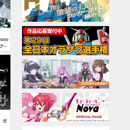
uuu
プ
、ガ