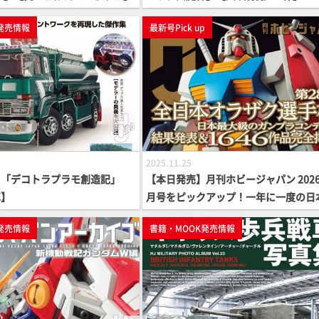
発売情報
最新号Pick up
2025.11.25
】「デコトラプラモ創造記」
【本日発売】月刊ホビージャパン 2026
車】
月号をピックアップ！一年に一度の日
大級のガンプラコンテスト「第28回 
発売情報
書籍・MOOK発売情報
オラザク選手権」の審査結果が発表