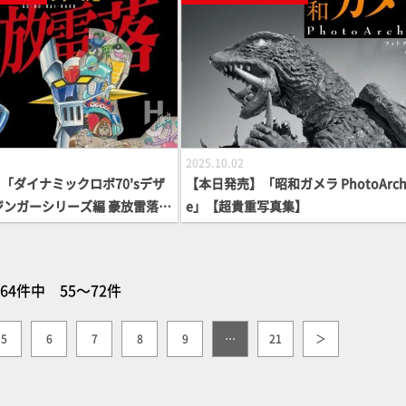
2025.10.02
「ダイナミックロボ70'sデザ
【本日発売】「昭和ガメラ PhotoArch
ジンガーシリーズ編 豪放雷落」
e」【超貴重写真集】
ー】
64件中 55～72件
5
6
7
8
9
…
21
＞