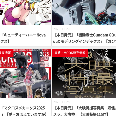
2025.11.29
「キューティーハニーNova
【本日発売】「機動戦士Gundam GQu
ックス】
uuX モデリングインデックス」【ガン
ラ】
発売情報
書籍・MOOK発売情報
2025.11.28
「マクロスメカニクス2025
【本日発売】「大映特撮写真集 妖怪
N】」【愛・おぼえていますか】
メラ、大魔神」【大映特撮115作】