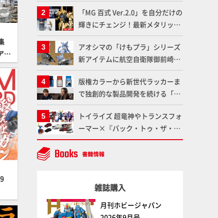
造形で登場！気になる仕様を試作
「MG 百式 Ver.2.0」を自分だけの
品の撮り下ろしでご紹介!!さらに
輝きにチェンジ！最新メタリック
「大鉄人17」＆「ワンエイト」セ
塗料を使ってより金属感を増した
ット情報もお届け！【超合金の
真集
アオシマの「けもプラ」シリーズ
仕上がりに!!【試し読み】
魂】
アー
新アイテムに航空自衛隊御前崎分
PHO
屯基地の公式キャラクターとして
版権カラーから新世代ラッカーま
誕生した「おまねこ」が着任！け
で独創的な製品開発を続ける「ガ
もプラ公式サイト限定版と通常版
イアノーツ」に塗料開発の裏側と
の2ラインで発売！
トイライズ 超竜神やトランスフォ
ラッカー塗料の未来についてイン
ーマー×『バック・トゥ・ザ・フ
タビュー！
ューチャー』コラボアイテムな
ど、タカラトミーの注目アイテム
をチェック!!【タカラトミー
NEWITEM】
9
雑誌購入
月刊ホビージャパン
2026年9月号