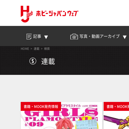
記事
写真・動画
アーカイブ
HOME
連載
検索
連載
書籍・MOOK発売情報
書籍・MOOK