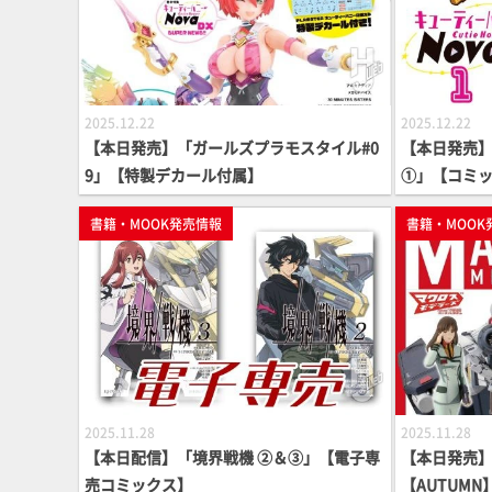
2025.12.22
2025.12.22
【本日発売】「ガールズプラモスタイル#0
【本日発売】
9」【特製デカール付属】
①」【コミ
書籍・MOOK発売情報
書籍・MOOK
2025.11.28
2025.11.28
【本日配信】「境界戦機 ②＆③」【電子専
【本日発売】
売コミックス】
【AUTUM