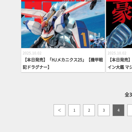
2025.10.02
2025.10.02
【本日発売】「HJメカニクス25」【機甲戦
【本日発売】
記ドラグナー】
イン大鑑 マ
【マジンガ
全3
＜
1
2
3
4