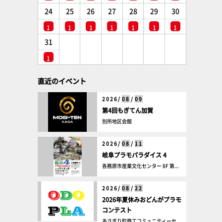
24
25
26
27
28
29
30
1
1
1
1
1
1
1
31
1
直近のイベント
2026/
08
/
09
第4回もぎてん加賀
別所地区会館
2026/
08
/
11
岐阜プラモパラダイス 4
各務原市産業文化センター 8F 第...
2026/
08
/
22
2026年夏休みおどんがプラモ
コンテスト
あさぎり町商工コミュニティーセ...