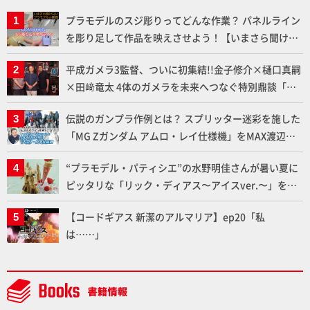
プラモデルのスジ彫りってどんな作業？ パネルライン
を彫り足して作品を映えさせよう！【いまさら聞けな
いプラモデルの基礎：スジ彫りとパネルライン】
平成ガメラ3監督、ついに初集結!!金子修介×樋口真嗣
×田﨑竜太 4体のガメラを未来へつなぐ特別鼎談「ガ
メラ永久保存化プロジェクト FINAL」
伝説のガンプラ作例とは？ スプリッター迷彩を施した
「MG Zガンダム アムロ・レイ仕様機」をMAX渡辺が
ふたたび塗る!!【試し読み】
“プラモデル・パティシエ”の水野明佳さんが暑い夏に
ピッタリな「リック・ディアス〜アイスver.〜」を製
作【ガンダムフォワード Vol.11抜粋】
【コードギアス 新潔のアルマリア】ep20「私
は……」