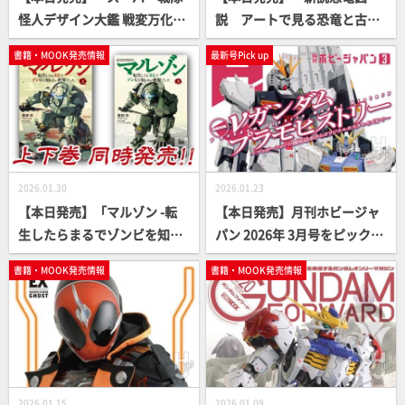
怪人デザイン大鑑 戦変万化
説 アートで見る恐竜と古生
2000-2010」【デザイン画
物たち」【アート集】
書籍・MOOK発売情報
最新号Pick up
集】
2026.01.30
2026.01.23
【本日発売】「マルゾン -転
【本日発売】月刊ホビージャ
生したらまるでゾンビを知ら
パン 2026年 3月号をピックア
ない世界でした 」【異世界ゾ
ップ！
書籍・MOOK発売情報
書籍・MOOK発売情報
ンビバトル】
2026.01.15
2026.01.09