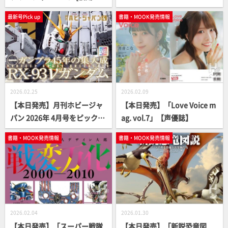
版]」【高精細スキャン】
6」【MAX渡辺×横山宏】
最新号Pick up
書籍・MOOK発売情報
2026.02.25
2026.02.09
【本日発売】月刊ホビージャ
【本日発売】「Love Voice m
パン 2026年 4月号をピックア
ag. vol.7」【声優誌】
ップ！
書籍・MOOK発売情報
書籍・MOOK発売情報
2026.02.04
2026.01.30
【本日発売】「スーパー戦隊
【本日発売】「新説恐竜図