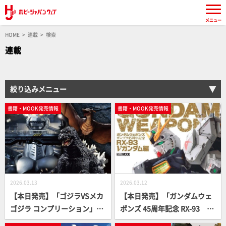
メニュー
HOME
連載
検索
連載
絞り込みメニュー
書籍・MOOK発売情報
書籍・MOOK発売情報
2026.03.13
2026.03.12
【本日発売】「ゴジラVSメカ
【本日発売】「ガンダムウェ
ゴジラ コンプリーション」
ポンズ 45周年記念 RX-93 ν
【ゴジラ】
ガンダム編」【ガンダムMOO