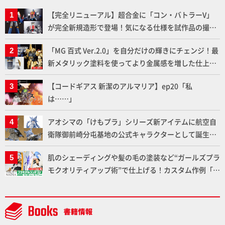
【完全リニューアル】超合金に「コン・バトラーV」
が完全新規造形で登場！気になる仕様を試作品の撮り
下ろしでご紹介!!さらに「大鉄人17」＆「ワンエイ
「MG 百式 Ver.2.0」を自分だけの輝きにチェンジ！最
ト」セット情報もお届け！【超合金の魂】
新メタリック塗料を使ってより金属感を増した仕上が
りに!!【試し読み】
【コードギアス 新潔のアルマリア】ep20「私
は……」
アオシマの「けもプラ」シリーズ新アイテムに航空自
衛隊御前崎分屯基地の公式キャラクターとして誕生し
た「おまねこ」が着任！けもプラ公式サイト限定版と
肌のシェーディングや髪の毛の塗装など“ガールズプラ
通常版の2ラインで発売！
モクオリティアップ術”で仕上げる！カスタム作例「白
騎士ソフィエラ」が完成！【「アルカナディアプラモ
デルコンテスト」～8月17日（月）11:59まで応募受付
中】