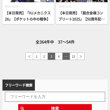
2025.12.24
2025.12.22
【本日発売】「HJメカニクス
【本日発売】「超合金魂コン
26」【ポケットの中の戦争】
プリート2025」【50周年記
念】
全364件中 37～54件
＜
1
2
3
4
…
21
＞
フリーワード検索
検索