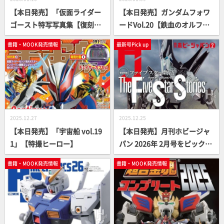
【本日発売】「仮面ライダー
【本日発売】ガンダムフォワ
ゴースト特写写真集【復刻
ードVol.20【鉄血のオルフェ
版】」【仮面ライダー】
ンズ】
書籍・MOOK発売情報
最新号Pick up
2025.12.27
2025.12.25
【本日発売】「宇宙船 vol.19
【本日発売】月刊ホビージャ
1」【特撮ヒーロー】
パン 2026年 2月号をピックア
ップ！
書籍・MOOK発売情報
書籍・MOOK発売情報