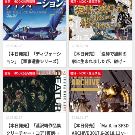
書籍・MOOK発売情報
書籍・MOOK発売情報
K】
2026.02.28
2026.02.28
【本日発売】「ディヴォーシ
【本日発売】「漁師で猟師の
ョン」【軍事選書シリーズ】
家に生まれましたが、継げま
せんでした。」【エッセイ】
書籍・MOOK発売情報
書籍・MOOK発売情報
2026.02.27
2026.02.27
【本日発売】「韮沢靖作品集
【本日発売】「Ma.K. in SF3D
クリーチャー・コア [復刻
ARCHIVE 2017.6-2018.11 vol.