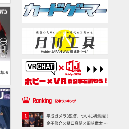
年 6
平成ガメラ3監督、ついに初集結!!
金子修介×樋口真嗣×田﨑竜太 4