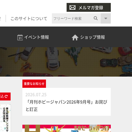
メルマガ登録
せ
このサイトについて
イベント
情報
ショップ
情報
重要な
お知らせ
2026.07.25
絞
込
「月刊ホビージャパン2026年9月号」お詫び
と訂正