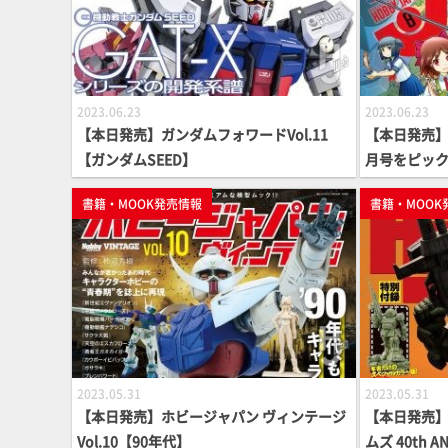
2023.06.23
2023.06.23
【本日発売】ガンダムフォワードVol.11
【本日発売】月
【ガンダムSEED】
月号をピッ
書籍・MOOK発売情報
書籍・MOOK
2023.05.31
2023.05.31
【本日発売】ホビージャパン ヴィンテージ
【本日発売】
Vol.10【90年代】
ムズ 40th A