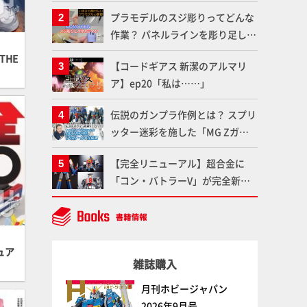
体のガメラを未来へつなぐ特別鼎
プラモデルのスジ彫りってどんな
談「ガメラ永久保存化プロジェク
作業？ パネルラインを彫り足して
ト FINAL」
作品を映えさせよう！【いまさら
THE
【コードギアス 新潔のアルマリ
聞けないプラモデルの基礎：スジ
ア】ep20「私は……」
彫りとパネルライン】
伝説のガンプラ作例とは？ スプリ
ッター迷彩を施した「MG Zガン
ダム アムロ・レイ仕様機」をMAX
【完全リニューアル】超合金に
渡辺がふたたび塗る!!【試し読
「コン・バトラーV」が完全新規
み】
造形で登場！気になる仕様を試作
品の撮り下ろしでご紹介!!さらに
「大鉄人17」＆「ワンエイト」セ
ット情報もお届け！【超合金の
ュア
雑誌購入
魂】
月刊ホビージャパン
2026年9月号