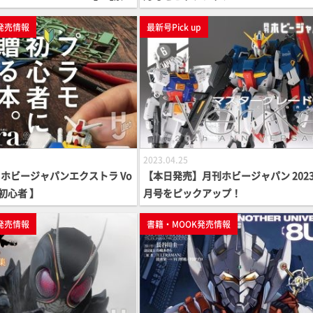
発売情報
最新号Pick up
2023.04.25
ホビージャパンエクストラ Vo
【本日発売】月刊ホビージャパン 2023
モ初心者 】
月号をピックアップ！
発売情報
書籍・MOOK発売情報