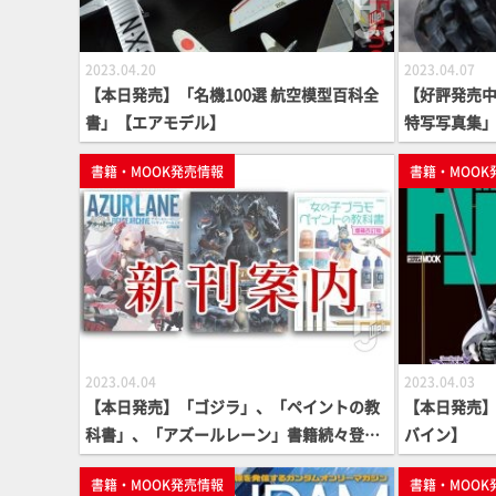
2023.04.20
2023.04.07
【本日発売】「名機100選 航空模型百科全
【好評発売中】
書」【エアモデル】
特写写真集
書籍・MOOK発売情報
書籍・MOOK
2023.04.04
2023.04.03
【本日発売】「ゴジラ」、「ペイントの教
【本日発売】
科書」、「アズールレーン」書籍続々登
バイン】
場！
書籍・MOOK発売情報
書籍・MOOK