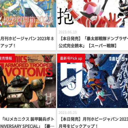
2023.06.19
刊ホビージャパン 2023年 8
【本日発売】「暴太郎戦隊ドンブラザ
クアップ！
公式完全読本」【スーパー戦隊】
発売情報
最新号Pick up
2023.05.25
「HJメカニクス 装甲騎兵ボト
【本日発売】月刊ホビージャパン 2023
NNIVERSARY SPECIAL」【豪華
月号をピックアップ！