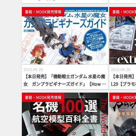
付録つき】
書籍・MOOK発売情報
書籍・MOOK
2023.04.28
2023.04.28
【本日発売】「機動戦士ガンダム 水星の魔
【本日発売】
女 ガンプラビギナーズガイド」【How T
l.29【プラ
o】
書籍・MOOK発売情報
書籍・MOOK