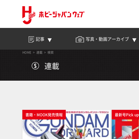
記事
写真・動画
アーカイブ
HOME
連載
検索
連載
書籍・MOOK発売情報
最新号Pick u