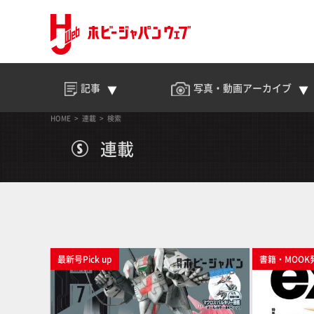
記事
写真・動画
アーカイブ
HOME
連載
検索
連載
最新号Pick up
書籍・MOOK