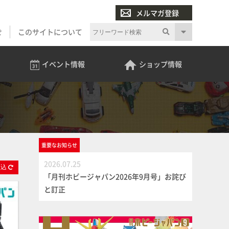
メルマガ登録
せ
このサイトについて
イベント
情報
ショップ
情報
重要な
お知らせ
2026.07.25
絞
込
「月刊ホビージャパン2026年9月号」お詫び
と訂正