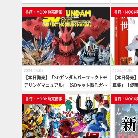
【勇者シリ
書籍・MOOK発売情報
書籍・MOOK
2024.04.03
2024.04.01
【本日発売】「SDガンダムパーフェクトモ
【本日発売
デリングマニュアル」【SDキット製作ガイ
真集」【仮
ド】
書籍・MOOK発売情報
書籍・MOOK