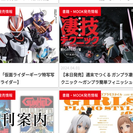
ーズ】
発売情報
書籍・MOOK発売情報
2024.04.01
】「仮面ライダーギーツ特写写
【本日発売】週末でつくる ガンプラ凄
面ライダー】
クニック ～ガンプラ簡単フィニッシュ
スメ～ 懐かしのディオラマ編【ガンプラ
発売情報
書籍・MOOK発売情報
ow To MOOK】