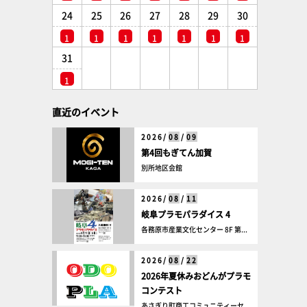
24
25
26
27
28
29
30
1
1
1
1
1
1
1
31
1
直近のイベント
2026/
08
/
09
第4回もぎてん加賀
別所地区会館
2026/
08
/
11
岐阜プラモパラダイス 4
各務原市産業文化センター 8F 第...
2026/
08
/
22
2026年夏休みおどんがプラモ
コンテスト
あさぎり町商工コミュニティーセ...