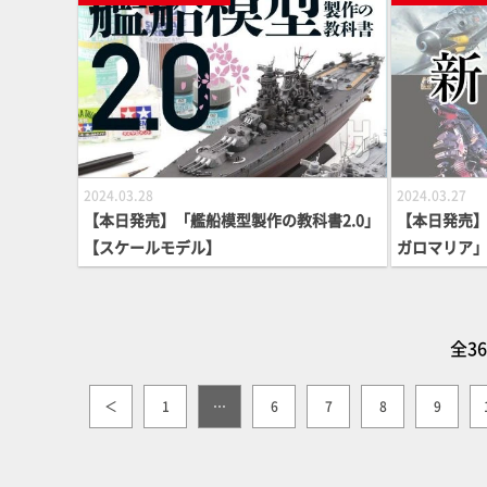
2024.03.28
2024.03.27
【本日発売】「艦船模型製作の教科書2.0」
【本日発売
【スケールモデル】
ガロマリア
続々登場！
全3
＜
1
…
6
7
8
9