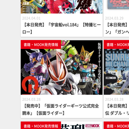
2024.04.01
2024.03.29
【本日発売】「宇宙船vol.184」【特撮ヒー
【本日発売】
ロー】
ン」「ガンヘ
【35周年記
書籍・MOOK発売情報
書籍・MOOK
2024.03.28
2024.03.28
【発売中】「仮面ライダーギーツ公式完全
【本日発売
読本」【仮面ライダー】
伝 ダブル・
書籍・MOOK発売情報
書籍・MOOK