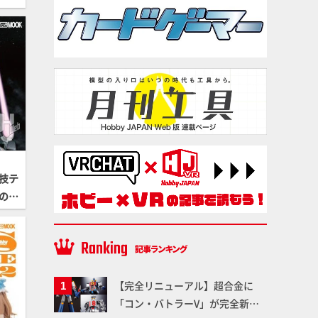
技テ
のス
 H
【完全リニューアル】超合金に
「コン・バトラーV」が完全新規