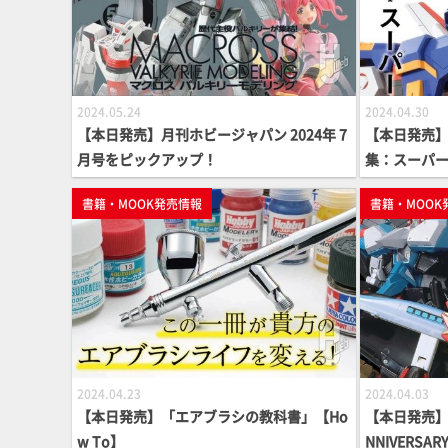
2024.05.24
2024.04.30
【本日発売】月刊ホビージャパン 2024年 7
【本日発売】
月号をピックアップ！
集：スーパー
G】
書籍・MOOK発売情報
書籍・MOOK
2024.04.23
2024.04.03
【本日発売】「エアブラシの教科書」【Ho
【本日発売】「
w To】
NNIVERS