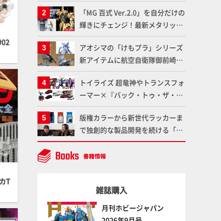
造形で登場！気になる仕様を試作
「MG 百式 Ver.2.0」を自分だけの
品の撮り下ろしでご紹介!!さらに
輝きにチェンジ！最新メタリック
「大鉄人17」＆「ワンエイト」セ
塗料を使ってより金属感を増した
ット情報もお届け！【超合金の
02
アオシマの「けもプラ」シリーズ
仕上がりに!!【試し読み】
魂】
新アイテムに航空自衛隊御前崎分
屯基地の公式キャラクターとして
トイライズ 超竜神やトランスフォ
誕生した「おまねこ」が着任！け
ーマー×『バック・トゥ・ザ・フ
もプラ公式サイト限定版と通常版
ューチャー』コラボアイテムな
の2ラインで発売！
版権カラーから新世代ラッカーま
ど、タカラトミーの注目アイテム
で独創的な製品開発を続ける「ガ
をチェック!!【タカラトミー
イアノーツ」に塗料開発の裏側と
NEWITEM】
ラッカー塗料の未来についてイン
タビュー！
カT
雑誌購入
月刊ホビージャパン
2026年9月号