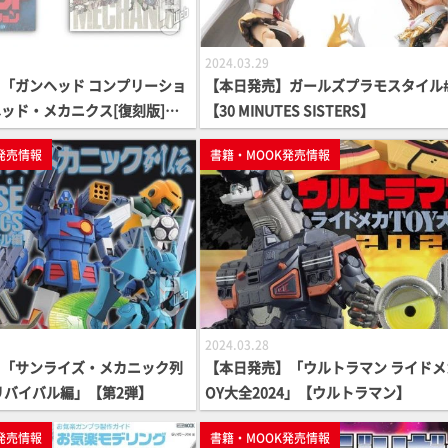
2024.03.29
「ガンヘッド コンプリーショ
【本日発売】ガールズプラモスタイル#
ッド・メカニクス[復刻版]」
【30 MINUTES SISTERS】
念】
発売情報
書籍・MOOK発売情報
2024.03.28
】「サンライズ・メカニック列
【本日発売】「ウルトラマン ライドメ
リバイバル編」【第2弾】
OY大全2024」【ウルトラマン】
発売情報
書籍・MOOK発売情報