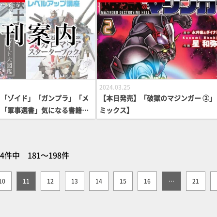
2024.03.25
】「ゾイド」「ガンプラ」「メ
【本日発売】「破獄のマジンガー ②」
」「軍事選書」気になる書籍が
ミックス】
64件中 181～198件
10
11
12
13
14
15
16
…
21