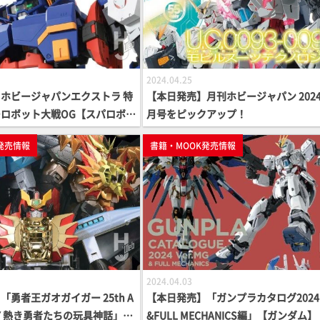
2024.04.25
ホビージャパンエクストラ 特
【本日発売】月刊ホビージャパン 2024
ロボット大戦OG【スパロボO
月号をピックアップ！
発売情報
書籍・MOOK発売情報
2024.04.03
勇者王ガオガイガー 25th A
【本日発売】「ガンプラカタログ2024 
ARY 熱き勇者たちの玩具神話」
&FULL MECHANICS編」【ガンダム】