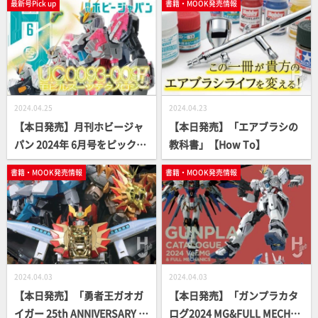
最新号Pick up
書籍・MOOK発売情報
G】
2024.04.25
2024.04.23
【本日発売】月刊ホビージャ
【本日発売】「エアブラシの
パン 2024年 6月号をピックア
教科書」【How To】
ップ！
書籍・MOOK発売情報
書籍・MOOK発売情報
2024.04.03
2024.04.03
【本日発売】「勇者王ガオガ
【本日発売】「ガンプラカタ
イガー 25th ANNIVERSARY 熱
ログ2024 MG&FULL MECHA