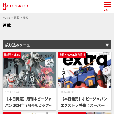
メニュー
HOME
連載
検索
連載
絞り込みメニュー
最新号Pick up
書籍・MOOK発売情報
2024.05.24
2024.04.30
【本日発売】月刊ホビージャ
【本日発売】ホビージャパン
パン 2024年 7月号をピックア
エクストラ 特集：スーパーロ
ップ！
ボット大戦OG【スパロボO