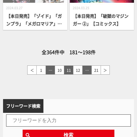
2024.03.27
2024.03.25
【本日発売】「ゾイド」「ガ
【本日発売】「破獄のマジン
ンプラ」「メガロマリア」
ガー ②」【コミックス】
「軍事選書」気になる書籍が
続々登場！
全364件中 181～198件
＜
1
…
10
11
12
…
21
＞
フリーワード検索
検索