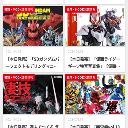
き勇者たちの玩具神話」【勇
NICS編」【ガンダム】
書籍・MOOK発売情報
書籍・MOOK発売情報
者シリーズ】
2024.04.03
2024.04.01
【本日発売】「SDガンダムパ
【本日発売】「仮面ライダー
ーフェクトモデリングマニュ
ギーツ特写写真集」【仮面ラ
アル」【SDキット製作ガイ
イダー】
書籍・MOOK発売情報
書籍・MOOK発売情報
ド】
2024.04.01
2024.04.01
【本日発売】週末でつくる ガ
【本日発売】「宇宙船vol.18