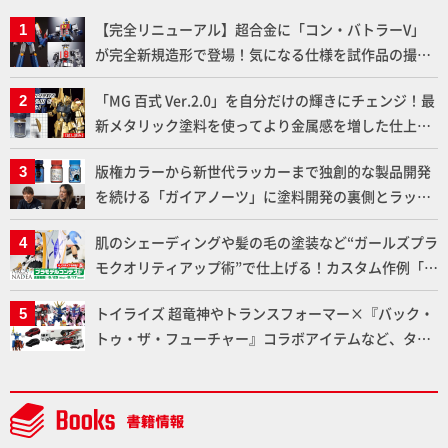
【完全リニューアル】超合金に「コン・バトラーV」
が完全新規造形で登場！気になる仕様を試作品の撮り
下ろしでご紹介!!さらに「大鉄人17」＆「ワンエイ
「MG 百式 Ver.2.0」を自分だけの輝きにチェンジ！最
ト」セット情報もお届け！【超合金の魂】
新メタリック塗料を使ってより金属感を増した仕上が
りに!!【試し読み】
版権カラーから新世代ラッカーまで独創的な製品開発
を続ける「ガイアノーツ」に塗料開発の裏側とラッカ
ー塗料の未来についてインタビュー！
肌のシェーディングや髪の毛の塗装など“ガールズプラ
モクオリティアップ術”で仕上げる！カスタム作例「白
騎士ソフィエラ」が完成！【「アルカナディアプラモ
トイライズ 超竜神やトランスフォーマー×『バック・
デルコンテスト」～8月17日（月）11:59まで応募受付
トゥ・ザ・フューチャー』コラボアイテムなど、タカ
中】
ラトミーの注目アイテムをチェック!!【タカラトミー
NEWITEM】