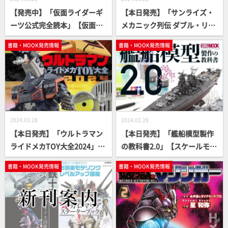
【発売中】「仮面ライダーギ
【本日発売】「サンライズ・
ーツ公式完全読本」【仮面ラ
メカニック列伝 ダブル・リバ
イダー】
イバル編」【第2弾】
書籍・MOOK発売情報
書籍・MOOK発売情報
2024.03.28
2024.03.28
【本日発売】「ウルトラマン
【本日発売】「艦船模型製作
ライドメカTOY大全2024」
の教科書2.0」【スケールモデ
【ウルトラマン】
ル】
書籍・MOOK発売情報
書籍・MOOK発売情報