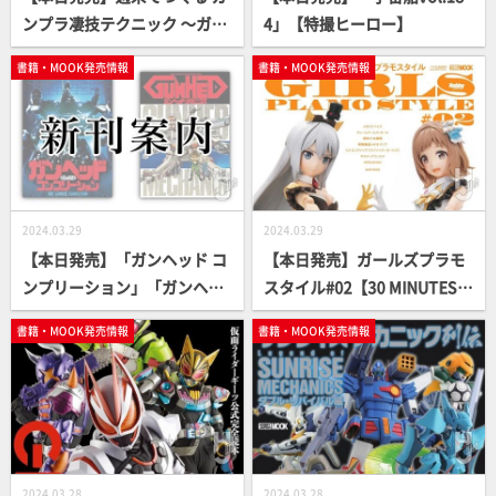
ンプラ凄技テクニック ～ガン
4」【特撮ヒーロー】
プラ簡単フィニッシュのスス
書籍・MOOK発売情報
書籍・MOOK発売情報
メ～ 懐かしのディオラマ編
【ガンプラ How To MOOK】
2024.03.29
2024.03.29
【本日発売】「ガンヘッド コ
【本日発売】ガールズプラモ
ンプリーション」「ガンヘッ
スタイル#02【30 MINUTES S
ド・メカニクス[復刻版]」【3
ISTERS】
書籍・MOOK発売情報
書籍・MOOK発売情報
5周年記念】
2024.03.28
2024.03.28