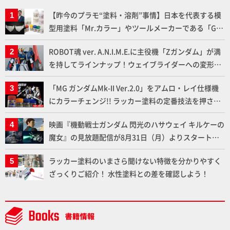
【昨今のプラモ“塗料・溶剤”事情】日本を代表する模
型用塗料「Mr.カラー」やツールメーカーである「GSI
クレオス」が語るラッカー塗料の未来とは？
ROBOT魂 ver. A.N.I.M.E.に主役機「Zガンダム」が満
を持してラインナップ！ウェイブライダーへの変形、
劇中どおりのプロポーションを再現【機動戦士Zガン
「MG ガンダムMk-II Ver.2.0」をアムロ・レイ仕様機
ダム】
にカラーチェンジ!! ラッカー塗料の定番技法を押さえ
るだけでハイクオリティの作例に!!【試し読み】
映画『機動戦士ガンダム 閃光のハサウェイ キルケーの
魔女』の見放題配信が8月31日（月）よりスタート！
Prime Videoで国内独占配信
ラッカー塗料のいまさら聞けない特徴を分かりやすく
ざっくりご紹介！ 水性塗料との差を確認しよう！