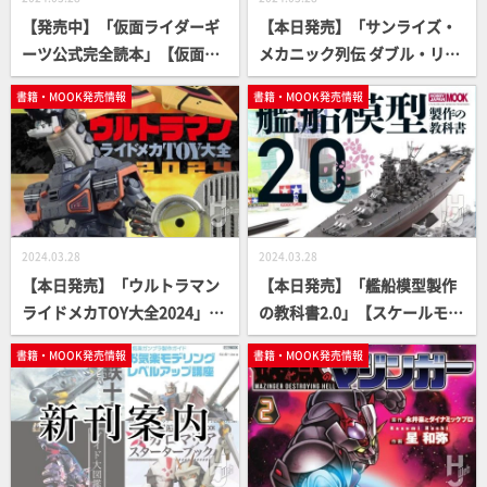
【発売中】「仮面ライダーギ
【本日発売】「サンライズ・
ーツ公式完全読本」【仮面ラ
メカニック列伝 ダブル・リバ
イダー】
イバル編」【第2弾】
書籍・MOOK発売情報
書籍・MOOK発売情報
2024.03.28
2024.03.28
【本日発売】「ウルトラマン
【本日発売】「艦船模型製作
ライドメカTOY大全2024」
の教科書2.0」【スケールモデ
【ウルトラマン】
ル】
書籍・MOOK発売情報
書籍・MOOK発売情報