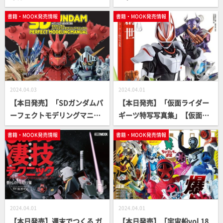
き勇者たちの玩具神話」【勇
NICS編」【ガンダム】
書籍・MOOK発売情報
書籍・MOOK発売情報
者シリーズ】
2024.04.03
2024.04.01
【本日発売】「SDガンダムパ
【本日発売】「仮面ライダー
ーフェクトモデリングマニュ
ギーツ特写写真集」【仮面ラ
アル」【SDキット製作ガイ
イダー】
書籍・MOOK発売情報
書籍・MOOK発売情報
ド】
2024.04.01
2024.04.01
【本日発売】週末でつくる ガ
【本日発売】「宇宙船vol.18