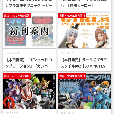
ンプラ凄技テクニック ～ガン
4」【特撮ヒーロー】
プラ簡単フィニッシュのスス
書籍・MOOK発売情報
書籍・MOOK発売情報
メ～ 懐かしのディオラマ編
【ガンプラ How To MOOK】
2024.03.29
2024.03.29
【本日発売】「ガンヘッド コ
【本日発売】ガールズプラモ
ンプリーション」「ガンヘッ
スタイル#02【30 MINUTES S
ド・メカニクス[復刻版]」【3
ISTERS】
書籍・MOOK発売情報
書籍・MOOK発売情報
5周年記念】
2024.03.28
2024.03.28