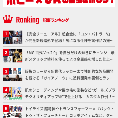
【完全リニューアル】超合金に「コン・バトラーV」
が完全新規造形で登場！気になる仕様を試作品の撮り
下ろしでご紹介!!さらに「大鉄人17」＆「ワンエイ
「MG 百式 Ver.2.0」を自分だけの輝きにチェンジ！最
ト」セット情報もお届け！【超合金の魂】
新メタリック塗料を使ってより金属感を増した仕上が
りに!!【試し読み】
版権カラーから新世代ラッカーまで独創的な製品開発
を続ける「ガイアノーツ」に塗料開発の裏側とラッカ
ー塗料の未来についてインタビュー！
肌のシェーディングや髪の毛の塗装など“ガールズプラ
モクオリティアップ術”で仕上げる！カスタム作例「白
騎士ソフィエラ」が完成！【「アルカナディアプラモ
トイライズ 超竜神やトランスフォーマー×『バック・
デルコンテスト」～8月17日（月）11:59まで応募受付
トゥ・ザ・フューチャー』コラボアイテムなど、タカ
中】