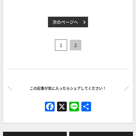
次のページへ
1
2
この記事が気に入ったらシェアしてください！
F
X
Li
共
a
n
有
c
e
e