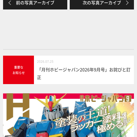
前の写真アーカイブ
次の写真アーカイブ
b
o
o
k
2026.07.25
重要な
「月刊ホビージャパン2026年9月号」お詫びと訂
お知らせ
正