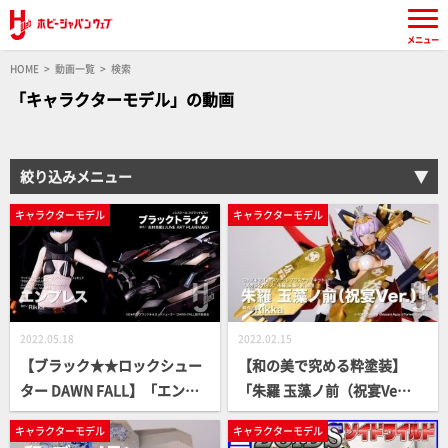
メニュー
HOME
動画一覧
検索
「キャラクターモデル」の動画
絞り込みメニュー
キャラクターモデル
キャラクターモデル
2022.05.18
2022.02.15
【ブラック★★ロックシュー
【和の美で究める粋塗装】
ター DAWN FALL】「エンプ
「朱羅 玉藻ノ前（祝宴Ve
レス」＆「ブラックトライ
r.）」【月刊ホビージャパン3
キャラクターモデル
キャラクターモデル
ク」【月刊ホビージャパン6
月号作例】