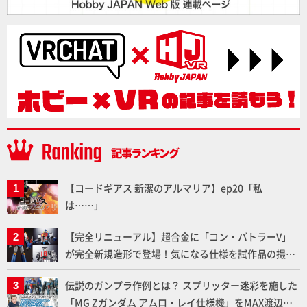
【コードギアス 新潔のアルマリア】ep20「私
は……」
【完全リニューアル】超合金に「コン・バトラーV」
が完全新規造形で登場！気になる仕様を試作品の撮り
下ろしでご紹介!!さらに「大鉄人17」＆「ワンエイ
伝説のガンプラ作例とは？ スプリッター迷彩を施した
ト」セット情報もお届け！【超合金の魂】
「MG Zガンダム アムロ・レイ仕様機」をMAX渡辺が