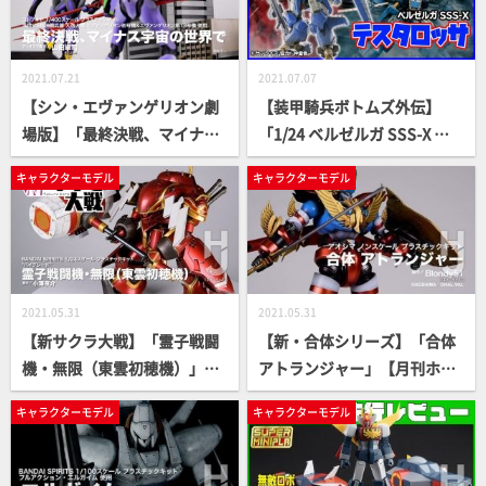
2021.07.21
2021.07.07
【シン・エヴァンゲリオン劇
【装甲騎兵ボトムズ外伝】
場版】「最終決戦、マイナス
「1/24 ベルゼルガ SSS-X テ
宇宙の世界で」【月刊ホビー
スタロッサ」プロモデラーの
キャラクターモデル
キャラクターモデル
ジャパン9月号作例】
作例を解説してみた!!【青の
騎士ベルゼルガ物語3D】
2021.05.31
2021.05.31
【新サクラ大戦】「霊子戦闘
【新・合体シリーズ】「合体
機・無限（東雲初穂機）」
アトランジャー」【月刊ホビ
【月刊ホビージャパン7月号
ージャパン7月号作例】
キャラクターモデル
キャラクターモデル
作例】