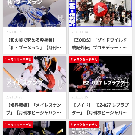
月号作例】
2022.02.09
2021.11.24
【和の美で究める粋塗装】
【ZOIDS】「ゾイドワイルド
「和・ブーメラン」【月刊ホ
戦記外伝」プロモデラー・小
ビージャパン3月号作例】
澤京介さんの作例を解説して
キャラクターモデル
キャラクターモデル
みた!!【月刊ホビージャパン1
月号】
2021.10.25
2021.09.25
【境界戦機】「メイレスケン
【ゾイド】「EZ-027 レブラプ
ブ」【月刊ホビージャパン12
ター」【月刊ホビージャパン
月号作例】
11月号作例】
キャラクターモデル
キャラクターモデル