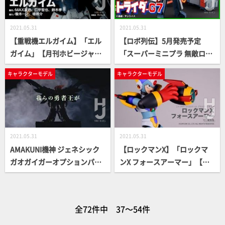
2021.05.31
2021.05.31
【重戦機エルガイム】「エル
【ロボ列伝】5月発売予定
ガイム」【月刊ホビージャパ
「スーパーミニプラ 無敵ロボ
ン5月号作例】
トライダーG7」を先行レビュ
キャラクターモデル
キャラクターモデル
ーしてみた!!【月刊ホビージ
ャパン4月号】
2021.05.31
2021.05.31
AMAKUNI機神 ジェネシック
【ロックマンX】「ロックマ
ガオガイガーオプションパー
ンX フォースアーマー」【月
ツセット PV
刊ホビージャパン3月号作
例】
全72件中 37～54件