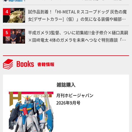
ふたたび塗る!!【試し読み】
試作品到着！「HI-METAL R スコープドッグ 灰色の魔
女[デザートカラー]（仮）」の気になる装備や細部な
ど商品仕様を撮り下ろしでお届け!! 【装甲騎兵ボトム
平成ガメラ3監督、ついに初集結!!金子修介×樋口真嗣
ズ】
×田﨑竜太 4体のガメラを未来へつなぐ特別鼎談「ガ
メラ永久保存化プロジェクト FINAL」
雑誌購入
月刊ホビージャパン
2026年9月号