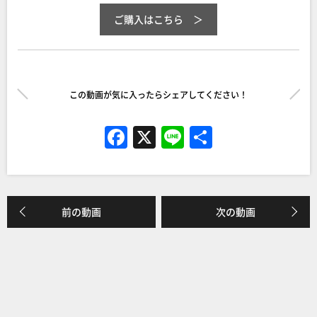
ご購入はこちら
この動画が気に入ったらシェアしてください！
F
X
Li
共
a
n
有
c
e
e
前の動画
次の動画
b
o
o
k