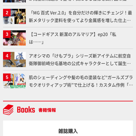
下ろしでご紹介!!さらに「大鉄人17」＆「ワンエイ
「MG 百式 Ver.2.0」を自分だけの輝きにチェンジ！最
ト」セット情報もお届け！【超合金の魂】
新メタリック塗料を使ってより金属感を増した仕上が
りに!!【試し読み】
【コードギアス 新潔のアルマリア】ep20「私
は……」
アオシマの「けもプラ」シリーズ新アイテムに航空自
衛隊御前崎分屯基地の公式キャラクターとして誕生し
た「おまねこ」が着任！けもプラ公式サイト限定版と
肌のシェーディングや髪の毛の塗装など“ガールズプラ
通常版の2ラインで発売！
モクオリティアップ術”で仕上げる！カスタム作例「白
騎士ソフィエラ」が完成！【「アルカナディアプラモ
デルコンテスト」～8月17日（月）11:59まで応募受付
中】
雑誌購入