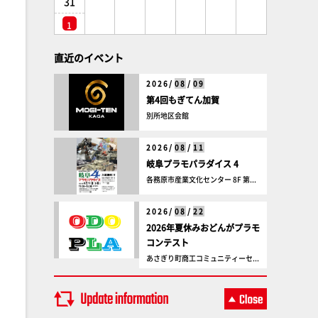
31
1
直近のイベント
2026/
08
/
09
第4回もぎてん加賀
別所地区会館
2026/
08
/
11
岐阜プラモパラダイス 4
各務原市産業文化センター 8F 第...
2026/
08
/
22
2026年夏休みおどんがプラモ
コンテスト
あさぎり町商工コミュニティーセ...