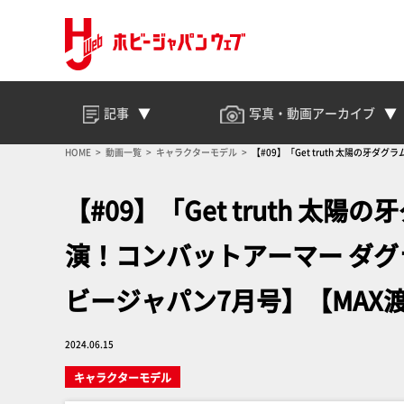
記事
写真・動画
アーカイブ
HOME
動画一覧
キャラクターモデル
【#09】「Get truth 太陽
【#09】「Get truth 
演！コンバットアーマー ダ
ビージャパン7月号】【MAX
2024.06.15
キャラクターモデル