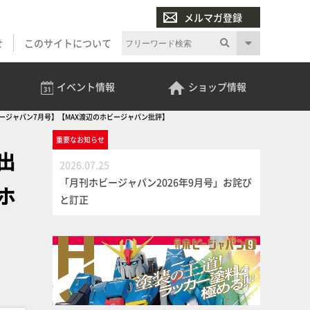
メルマガ登録
せ
このサイトについて
イベント
情報
ショップ
情報
ビージャパン7月号】【MAX渡辺のホビージャパン批評】
重要な
お知らせ
出
2026.07.25
「月刊ホビージャパン2026年9月号」お詫び
ホ
と訂正