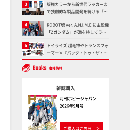
版権カラーから新世代ラッカーま
品の撮り下ろしでご紹介!!さらに
で独創的な製品開発を続ける「ガ
「大鉄人17」＆「ワンエイト」セ
イアノーツ」に塗料開発の裏側と
ット情報もお届け！【超合金の
ROBOT魂 ver. A.N.I.M.E.に主役機
ラッカー塗料の未来についてイン
魂】
「Zガンダム」が満を持してライ
タビュー！
ンナップ！ウェイブライダーへの
トイライズ 超竜神やトランスフォ
変形、劇中どおりのプロポーショ
ーマー×『バック・トゥ・ザ・フ
ンを再現【機動戦士Zガンダム】
ューチャー』コラボアイテムな
ど、タカラトミーの注目アイテム
をチェック!!【タカラトミー
NEWITEM】
雑誌購入
月刊ホビージャパン
2026年9月号
ご購入はこちら