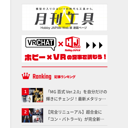
「MG 百式 Ver.2.0」を自分だけの
輝きにチェンジ！最新メタリック
塗料を使ってより金属感を増した
【完全リニューアル】超合金に
仕上がりに!!【試し読み】
「コン・バトラーV」が完全新規
造形で登場！気になる仕様を試作