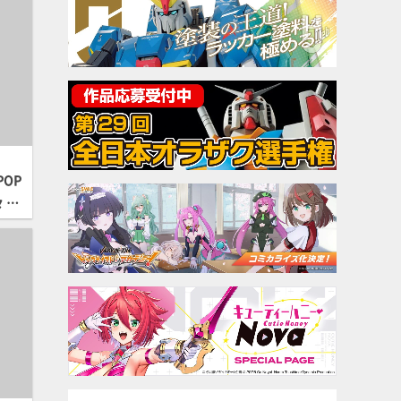
OP
 バ