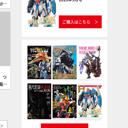
pec
ご購入はこちら
、つ
再販案
＞