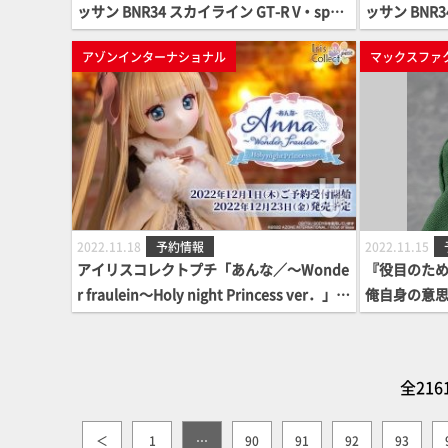
ッサン BNR34 スカイライン GT-R V・spec
ッサン BNR3
Ⅱ '00 ベイサイドブルー」
Ⅱ '00 ホワ
アゾンインターナショナル
マックスファ
2022.11.18
予約情報
2022.11.15
アイリスコレクトプチ「あんな／～Wonde
『役目のた
r fraulein～Holy night Princess ver．」の
俺自身の意思
ご案内☆
a 岩谷尚文 D
全216
＜
1
…
90
91
92
93