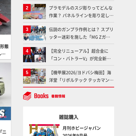
体のガメラを未来へつなぐ特別鼎
プラモデルのスジ彫りってどんな
談「ガメラ永久保存化プロジェク
作業？ パネルラインを彫り足して
ト FINAL」
作品を映えさせよう！【いまさら
伝説のガンプラ作例とは？ スプリ
聞けないプラモデルの基礎：スジ
ッター迷彩を施した「MG Zガン
彫りとパネルライン】
ダム アムロ・レイ仕様機」をMAX
プ形態
【完全リニューアル】超合金に
渡辺がふたたび塗る!!【試し読
ルで
「コン・バトラーV」が完全新規
み】
造形で登場！気になる仕様を試作
【機甲展2026/ヨドバシ梅田】海
品の撮り下ろしでご紹介!!さらに
洋堂「リボルテック テッカマンエ
「大鉄人17」＆「ワンエイト」セ
ビル」GSIクレオス「イングラ
ット情報もお届け！【超合金の
ス・プラス」、
魂】
BLITZWAY「CARBOTIX ヴォルト
ロン」、ベルファイン「TANK
雑誌購入
KONG2」など最新メカアイテム
展示レポート【Side B】
月刊ホビージャパン
「ニ
2026年9月号