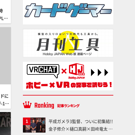
時
LA
グラム
ーVe
ードに
-1S
カー
平成ガメラ3監督、ついに初集結!!
金子修介×樋口真嗣×田﨑竜太 4