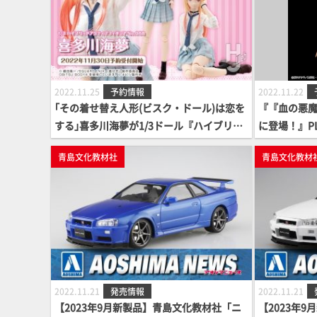
2022.11.25
予約情報
2022.11.22
｢その着せ替え人形(ビスク・ドール)は恋を
『『血の悪魔
する｣喜多川海夢が1/3ドール『ハイブリッ
に登場！』PL
ドアクティブフィギュア』シリーズで登
青島文化教材社
青島文化教材
場！
2022.11.21
発売情報
2022.11.21
【2023年9月新製品】青島文化教材社「ニ
【2023年