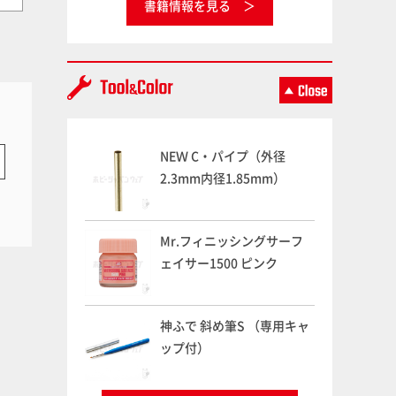
書籍情報を見る
NEＷ C・パイプ（外径
2.3mm内径1.85mm）
Mr.フィニッシングサーフ
ェイサー1500 ピンク
神ふで 斜め筆S （専用キャ
ップ付）