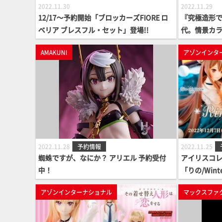
2022.11.30
2022.11.29
12/17～予約開始「ブロッカーズFIORE ロ
『究極造形
ベリア ブレスフル・セット」登場!!
代。情景カラ
AMAX MF-7
AMAKUNI
アゾンインタ
ム & クラ
ーVer. 案内
2022.11.28
予約情報
2022.11.25
蜘蛛ですが、なにか？ アリエル 予約受付
アイリスコレクト
中！
「りの/Wint
ご案内
アゾンインターナショナル
マックスファ