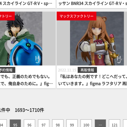
4 スカイライン GT-R V・spec
ッサン BNR34 スカイライン GT-R V・s
イト」
Ⅱ Nur '02 ミレニアムジェイド」
クトリー
マックスファクトリー
予約情報
2022.11.15
再販情報
めでも、正義のためでもない。
『私はあなたの剣です！どこへだって
で、俺自身のために。』figm
いていきます。』figma ラフタリア 
X ver. 案内開始！
内開始！
1件中 1693～1710件
94
95
96
97
98
99
100
…
121