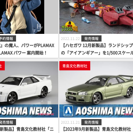
予約情報
2022.11.22
発売情報
』の魔人、パワーがPLAMAX
【ハセガワ 12月新製品】ランドシッ
AMAX パワー 案内開始！
の「アイアンギアー」を1/500スケー
キット化！
社
青島文化教材社
発売情報
2022.11.21
発売情報
9月新製品】青島文化教材社「ニ
【2023年9月新製品】青島文化教材社