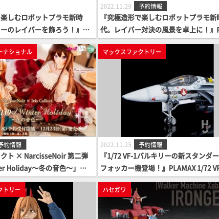
2022.11.29
予約情報
で楽しむロボットプラモ新時
『究極造形で楽しむロボットプラモ新
ーのレイバーを飾ろう！』PL
代。レイバー対決の風景を卓上に！』P
2 minimum factory イングラ
MAX MF-71 minimum factory イン
ーナショナル
マックスファクトリー
ブマンハイレッグ エフェクトカラ
& クラブマンハイレッグ レイバーカラ
開始！
r. 案内開始！
予約情報
2022.11.25
予約情報
 × NarcisseNoir 第二弾
『1/72 VF-1バルキリーの新スタンダ
er Holiday～冬の音色～」の
フォッカー機登場！』PLAMAX 1/72 VF
ファイターバルキリー（ロイ・フォッ
クトリー
ハセガワ
機） 案内開始！