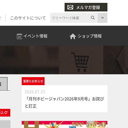
メルマガ登録
せ
このサイトについて
イベント
情報
ショップ
情報
重要な
お知らせ
覧
2026.07.25
「月刊ホビージャパン2026年9月号」お詫び
と訂正
絞
込