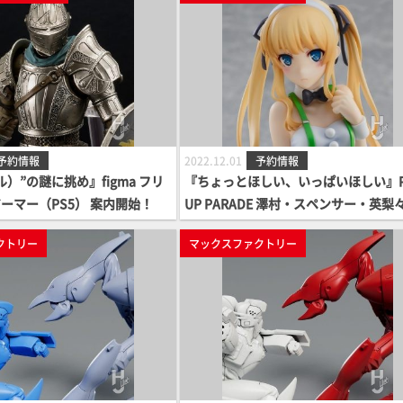
予約情報
2022.12.01
予約情報
）”の謎に挑め』figma フリ
『ちょっとほしい、いっぱいほしい』P
ーマー（PS5） 案内開始！
UP PARADE 澤村・スペンサー・英梨々
ニーVer. 案内開始！
クトリー
マックスファクトリー