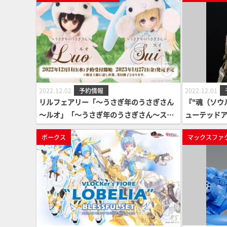
2022.12.02
予約情報
2022.12.01
リルフェアリー「～うさぎ年のうさぎさん
『“魂（ソウル
～ルオ」「～うさぎ年のうさぎさん～ス
ューテッドア
イ」のご案内☆
ボークス
マックスファ