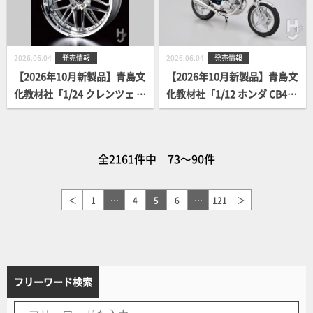
2026.06.04
発売情報
2026.06.04
発売情報
【2026年10月新製品】青島文
【2026年10月新製品】青島文
化教材社「1/24 クレンツェ ボ
化教材社「1/12 ホンダ CB400
ルフェス 19インチ」
T HAWK-II '77」
全2161件中 73～90件
＜
1
…
4
5
6
…
121
＞
フリーワード検索