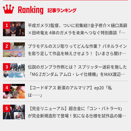
平成ガメラ3監督、ついに初集結!!金子修介×樋口真嗣
×田﨑竜太 4体のガメラを未来へつなぐ特別鼎談「ガ
メラ永久保存化プロジェクト FINAL」
プラモデルのスジ彫りってどんな作業？ パネルライン
を彫り足して作品を映えさせよう！【いまさら聞けな
いプラモデルの基礎：スジ彫りとパネルライン】
伝説のガンプラ作例とは？ スプリッター迷彩を施した
「MG Zガンダム アムロ・レイ仕様機」をMAX渡辺が
ふたたび塗る!!【試し読み】
【コードギアス 新潔のアルマリア】ep20「私
は……」
【完全リニューアル】超合金に「コン・バトラーV」
が完全新規造形で登場！気になる仕様を試作品の撮り
下ろしでご紹介!!さらに「大鉄人17」＆「ワンエイ
ト」セット情報もお届け！【超合金の魂】