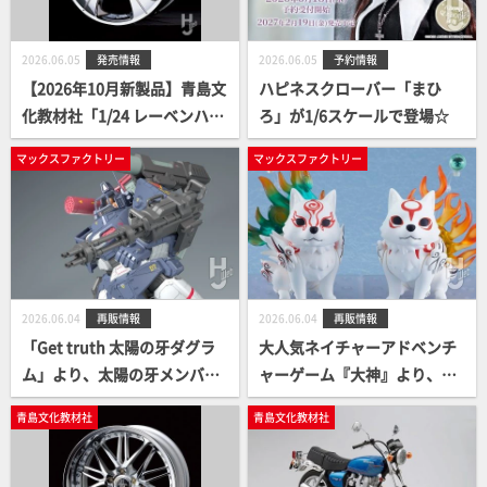
2026.06.05
発売情報
2026.06.05
予約情報
【2026年10月新製品】青島文
ハピネスクローバー「まひ
化教材社「1/24 レーベンハー
ろ」が1/6スケールで登場☆
ト LD5 LX 19インチ」
マックスファクトリー
マックスファクトリー
2026.06.04
再販情報
2026.06.04
再販情報
「Get truth 太陽の牙ダグラ
大人気ネイチャーアドベンチ
ム」より、太陽の牙メンバー
ャーゲーム『大神』より、
と共にビッグサイズプラモの
「アマテラス」「白野威」の
青島文化教材社
青島文化教材社
ダグラムが再登場！！
ねんどろいどが再販決定！