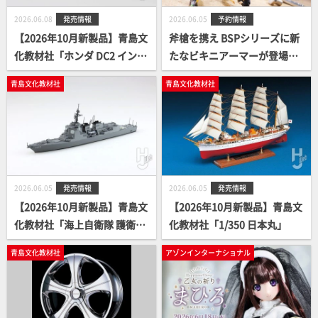
2026.06.08
発売情報
2026.06.05
予約情報
【2026年10月新製品】青島文
斧槍を携え BSPシリーズに新
化教材社「ホンダ DC2 インテ
たなビキニアーマーが登場！
グラ タイプR カスタムホイー
『バニースーツプランニン
青島文化教材社
青島文化教材社
ル (４色)」
グ』より、「figma シルヴ
ァ・バレルライン」予約案内
開始！
2026.06.05
発売情報
2026.06.05
発売情報
【2026年10月新製品】青島文
【2026年10月新製品】青島文
化教材社「海上自衛隊 護衛艦
化教材社「1/350 日本丸」
あたご」
青島文化教材社
アゾンインターナショナル