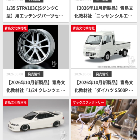
1/35 STRV103C(SタンクC
【2026年10月新製品】青島文
型）用エッチングパーツセッ
化教材社「ニッサン シルエイ
ト
ティ カスタム (４色)」
青島文化教材社
青島文化教材社
2026.06.08
発売情報
2026.06.08
発売情報
【2026年10月新製品】青島文
【2026年10月新製品】青島文
化教材社「1/24 クレンツェ L
化教材社「ダイハツ S500P ハ
XZ 19インチ」
イゼット トラック ジャンボ
青島文化教材社
マックスファクトリー
(４色)」