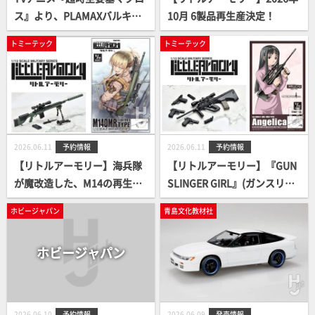
ス』より、PLAMAXバルキリ
10月 6製品再生産決定！
ーシリーズに銀河最強夫婦が
トミーテック
トミーテック
搭乗する機体が登場！「PLA
MAX VF-1J スーパーファイタ
ーバルキリー マックス＆ミリ
ア 銀河最強セット」予約案内
開始！
2026.06.11
予約情報
2026.06.11
予約情報
【リトルアーモリー】海兵隊
【リトルアーモリー】『GUN
が魔改造した、M14の再生狙
SLINGER GIRL』(ガンスリン
撃銃「M14DMR」が登場！
ガー・ガール)コラボ製品 第4
ホビージャパン
青島文化教材社
弾 が予約開始！
ホビージャパン
2026.06.10
予約情報
2026.06.09
発売情報