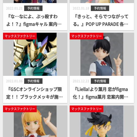
2022.01.21
予約情報
2022.01.18
予約情報
『な…なによ、ぶっ殺すわ
『きっと、そらでつながって
よ！？』figmaキャル 案内開
る。』POP UP PARADE 各務
始！
原なでしこ 案内開始！
マックスファクトリー
マックスファクトリー
2022.01.06
予約情報
2021.12.23
予約情報
『GSCオンラインショップ限
『Liella!より葉月 恋がfigma
定！！ ブラックメッキが施さ
化！』figma葉月 恋案内開
れたスペシャルプラモシリー
始！
マックスファクトリー
マックスファクトリー
ズ第4弾！！！』PLAMAX MS
-20 影輝鋼衣幻王丸 案内開
始！