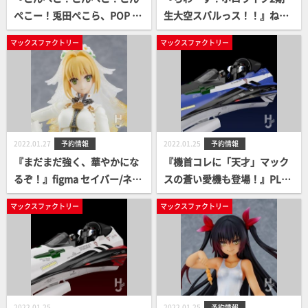
ぺこー！兎田ぺこら、POP U
生大空スバルっス！！』ねん
P PARADEで登場ぺこ！』PO
どろいど 大空スバル 上限あり
マックスファクトリー
マックスファクトリー
P UP PARADE 兎田ぺこら 案
販路限定で案内開始！
内開始！
2022.01.27
予約情報
2022.01.25
予約情報
『まだまだ強く、華やかにな
『機首コレに「天才」マック
るぞ！』figma セイバー/ネ
スの蒼い愛機も登場！』PLA
ロ・クラウディウス〔ブライ
MAX MF-54 minimum factor
マックスファクトリー
マックスファクトリー
ド〕 販路限定で案内開始！
y 機首コレクション YF-29 デ
ュランダルバルキリー（マク
シミリアン・ジーナス機） 案
内開始！
2022.01.25
2022.01.25
予約情報