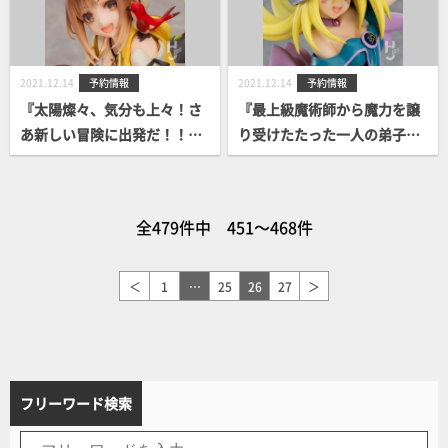
2021.12.14
予約情報
2021.12.14
予約情報
『太陽燦々、気分も上々！さ
『最上級魔術師から魔力を譲
あ新しい冒険に出発だ！！』
り受けたたった一人の弟子！
ライザリン・シュタウト案内
来い！ブラック・マジシャ
開始！
ン・ガール！』POP UP PARA
DE ブラック・マジシャン・ガ
全479件中 451～468件
ール アナザーカラーVer.案内
開始！
＜
1
…
25
26
27
＞
フリーワード検索