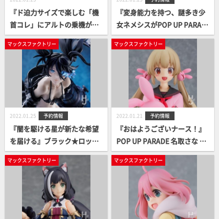
『ド迫力サイズで楽しむ「機
『変身能力を持つ、謎多き少
首コレ」にアルトの乗機が加
女ネメシスがPOP UP PARAD
わる！』PLAMAX MF-53 mini
Eに登場！』POP UP PARADE
マックスファクトリー
マックスファクトリー
mum factory 機首コレクショ
ネメシス 案内開始！
ン YF-29 デュランダルバルキ
リー（早乙女アルト機） 案内
開始！
2022.01.25
予約情報
2022.01.21
予約情報
『闇を駆ける星が新たな希望
『おはようございナース！』
を届ける』ブラック★ロック
POP UP PARADE 名取さな 案
シューター HxxG Edition. 案
内開始！
マックスファクトリー
マックスファクトリー
内開始！