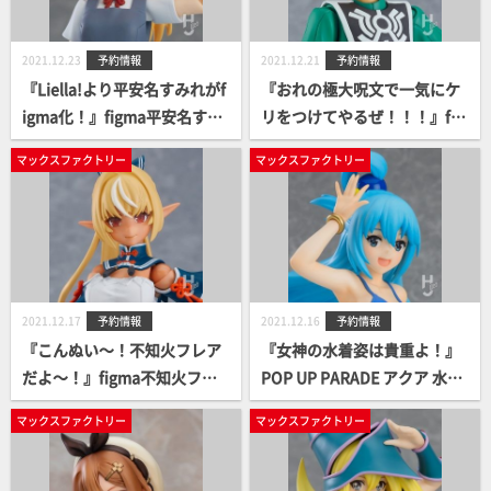
2021.12.23
予約情報
2021.12.21
予約情報
『Liella!より平安名すみれがf
『おれの極大呪文で一気にケ
igma化！』figma平安名すみ
リをつけてやるぜ！！！』fig
れ案内開始！
maポップ案内開始！
マックスファクトリー
マックスファクトリー
2021.12.17
予約情報
2021.12.16
予約情報
『こんぬい～！不知火フレア
『女神の水着姿は貴重よ！』
だよ～！』figma不知火フレ
POP UP PARADE アクア 水着
ア案内開始！
Ver.案内開始！
マックスファクトリー
マックスファクトリー