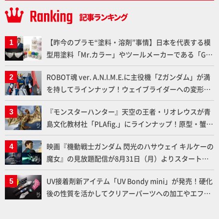
【昨今のプラモ“塗料・溶剤”事情】日本を代表する模
型用塗料「Mr.カラー」やツールメーカーである「GSI
クレオス」が語るラッカー塗料の未来とは？
ROBOT魂 ver. A.N.I.M.E.に主役機「Zガンダム」が満
を持してラインナップ！ウェイブライダーへの変形、
劇中どおりのプロポーションを再現【機動戦士Zガン
『モンスターハンター』天空の王者・リオレウスが青
ダム】
島文化教材社「PLAfig.」にラインナップ！原型・蟹蟲
修造氏の彩色作例で超ハイディテールかつ躍動感に満
映画『機動戦士ガンダム 閃光のハサウェイ キルケーの
ちた造形をチェック
魔女』の見放題配信が8月31日（月）よりスタート！
Prime Videoで国内独占配信
UV接着剤新アイテム「UV Bondy mini」が発売！硬化
後の性質を活かしてクリアーパーツへの加工やエフェ
クト仕上げに活用してみよう！【月刊工具】