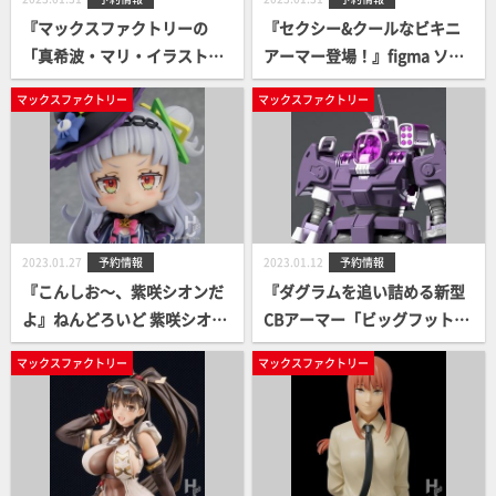
『マックスファクトリーの
『セクシー&クールなビキニ
「真希波・マリ・イラストリ
アーマー登場！』figma ソフ
アス」がPLAMAXで再臨！』
ィア・F・シャーリング ビキ
マックスファクトリー
マックスファクトリー
PLAMAX 真希波・マリ・イラ
ニアーマーver. 案内開始！
ストリアス / スカルプターズ
ホワイト 案内開始！
2023.01.27
予約情報
2023.01.12
予約情報
『こんしお～、紫咲シオンだ
『ダグラムを追い詰める新型
よ』ねんどろいど 紫咲シオン
CBアーマー「ビッグフット」
案内開始！
の登場です！！』COMBAT A
マックスファクトリー
マックスファクトリー
RMORS MAX28 1/72 ビッグフ
ット Ver.GT 案内開始！