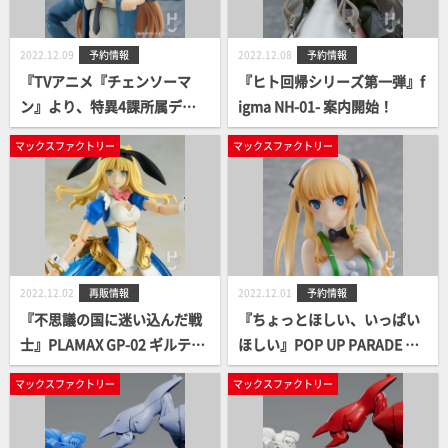
2022.12.09
予約情報
2022.12.08
予約情報
『TVアニメ『チェンソーマ
『ヒト回帰シリーズ第一弾』f
ン』より、特異4課所属デン
igma NH-01- 案内開始！
ジのバディ「パワー」がfigm
マックスファクトリー
マックスファクトリー
aになって登場！』figma パワ
ー 案内開始！
2022.12.02
再販情報
2022.12.01
予約情報
『不思議の国に迷い込んだ戦
『ちょっとほしい、いっぱい
士』PLAMAX GP-02 ギルティ
ほしい』POP UP PARADE 澤
プリンセス メイドロイド・ア
村・スペンサー・英梨々 バニ
マックスファクトリー
マックスファクトリー
リス 再販案内開始！
ーVer. 案内開始！