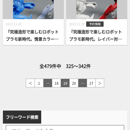
2022.11.29
2022.11.29
予約情報
『究極造形で楽しむロボット
『究極造形で楽しむロボット
プラモ新時代。情景カラーの
プラモ新時代。レイバー対決
レイバーを飾ろう！』PLAMA
の風景を卓上に！』PLAMAX
X MF-72 minimum factory イ
MF-71 minimum factory イ
ングラム & クラブマンハイレ
ングラム & クラブマンハイレ
全479件中 325～342件
ッグ エフェクトカラーVer. 案
ッグ レイバーカラーVer. 案内
内開始！
開始！
＜
1
…
18
19
20
…
27
＞
フリーワード検索