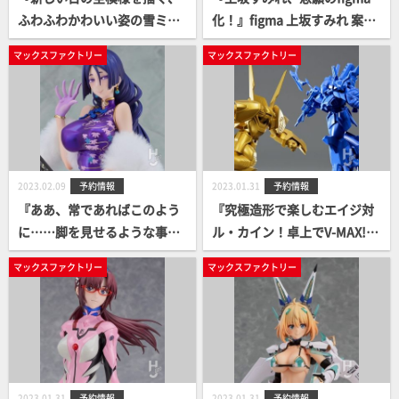
ふわふわかわいい姿の雪ミク
化！』figma 上坂すみれ 案内
が「figma」になって登場』fi
開始！
マックスファクトリー
マックスファクトリー
gma 雪ミク 冬麗ver. 受注開
始！
2023.02.09
予約情報
2023.01.31
予約情報
『ああ、常であればこのよう
『究極造形で楽しむエイジ対
に……脚を見せるような事は
ル・カイン！卓上でV-MAX!』
ありえません。』バーサーカ
PLAMAX minimum factory
マックスファクトリー
マックスファクトリー
ー/源頼光 英霊旅装Ver. 案内
レイズナー & ザカール SPTカ
開始！
ラーVer. / V-MAXカラーVer.
案内開始！
2023.01.31
予約情報
2023.01.31
予約情報