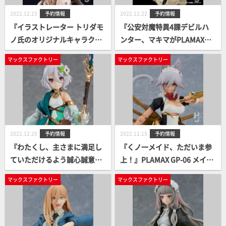
2022.12.23
予約情報
2022.12.22
予約情報
『イラストレーター トリダモ
『公安対魔特異4課デビルハ
ノ氏のオリジナルキャラクタ
ンター、マキマがPLAMAXに
ーがフィギュア化！』MXちゃ
登場！』PLAMAX マキマ 案内
マックスファクトリー
マックスファクトリー
ん 案内開始！
開始！
2022.12.20
予約情報
2022.12.15
予約情報
『わたくし、主さまに満足し
『くノ一メイド、ただいま参
ていただけるよう誠心誠意尽
上！』PLAMAX GP-06 メイド
くさせていただきます。』fig
ロイド・クオン 案内開始！
マックスファクトリー
マックスファクトリー
ma コッコロ 案内開始！