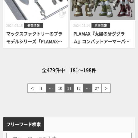
2024.05.15
発売情報
2024.05.14
再販情報
マックスファクトリーのプラ
PLAMAX『太陽の牙ダグラ
モデルシリーズ「PLAMAX」
ム』コンバットアーマーバリ
から、プラモデルの分解・組
エーションが三種、再販開
立をスムーズにするモデルツ
始！
ール「セパレートツールセッ
全479件中 181～198件
ト」が登場！
＜
1
…
10
11
12
…
27
＞
フリーワード検索