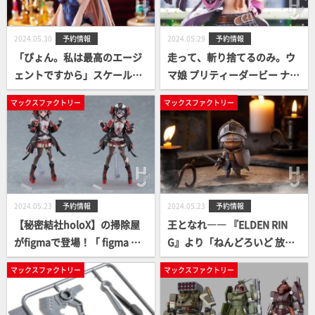
2024.05.30
予約情報
2024.05.29
予約情報
「ぴょん。私は最高のエージ
走って、斬り捨てるのみ。ウ
ェントですから」スケールフ
マ娘 プリティーダービー ナリ
ィギュア 飛鳥馬トキ（バニー
タブライアン、受注案内開
マックスファクトリー
マックスファクトリー
ガール）予約案内開始！
始！
2024.05.23
予約情報
2024.05.23
予約情報
【秘密結社holoX】の掃除屋
王となれ―― 『ELDEN RIN
がfigmaで登場！「 figma 沙
G』より「ねんどろいど 放浪
花叉クロヱ」受注案内開始！
騎士」受注案内開始。
マックスファクトリー
マックスファクトリー