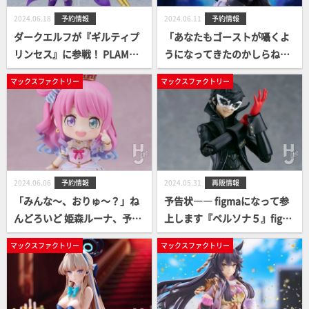
2024.06.18
予約情報
2024.06.11
予約情報
ダークエルフが『ギルティプ
「あなたもゴーストが囁くよ
リンセス』に参戦！ PLAMAX
うになってきたのかしらね」
闇妖精騎士グリムリンデ予約
POP UP PARADE 草薙素子 S.
マックスファクトリー
マックスファクトリー
案内開始！
A.C.Ver. L size 予約案内開
始！
2024.06.06
予約情報
2024.05.31
再販情報
「みんな～、おりゅ～？」ね
予告状―― figmaになって参
んどろいど 姫森ルーナ、予約
上します『ペルソナ５』figm
案内開始！
a ジョーカー、三次再販が決
マックスファクトリー
マックスファクトリー
定！