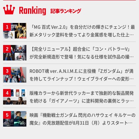
「MG 百式 Ver.2.0」を自分だけの輝きにチェンジ！最
新メタリック塗料を使ってより金属感を増した仕上が
りに!!【試し読み】
【完全リニューアル】超合金に「コン・バトラーV」
が完全新規造形で登場！気になる仕様を試作品の撮り
下ろしでご紹介!!さらに「大鉄人17」＆「ワンエイ
ROBOT魂 ver. A.N.I.M.E.に主役機「Zガンダム」が満
ト」セット情報もお届け！【超合金の魂】
を持してラインナップ！ウェイブライダーへの変形、
劇中どおりのプロポーションを再現【機動戦士Zガン
版権カラーから新世代ラッカーまで独創的な製品開発
ダム】
を続ける「ガイアノーツ」に塗料開発の裏側とラッカ
ー塗料の未来についてインタビュー！
映画『機動戦士ガンダム 閃光のハサウェイ キルケーの
魔女』の見放題配信が8月31日（月）よりスタート！
Prime Videoで国内独占配信