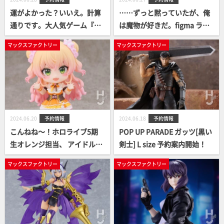
運がよかった？いいえ。計算
……ずっと黙っていたが、俺
通りです。大人気ゲーム『ブ
は魔物が好きだ。figma ライ
ルーアーカイブ -Blue Archiv
オス 予約案内開始！
マックスファクトリー
マックスファクトリー
e-』より、figma 早瀬ユウカ
が予約案内開始！
2024.06.20
予約情報
2024.06.18
予約情報
こんねね～！ホロライブ5期
POP UP PARADE ガッツ[黒い
生オレンジ担当、 アイドルVT
剣士] L size 予約案内開始！
uberの桃鈴ねねで～す！ 予約
マックスファクトリー
マックスファクトリー
案内開始！