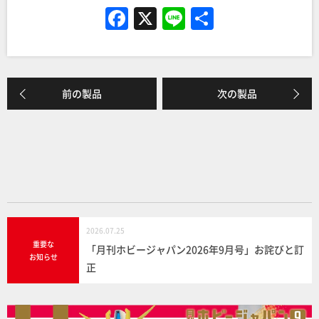
F
X
Li
共
a
n
有
c
e
e
前の製品
次の製品
b
o
o
k
2026.07.25
重要な
「月刊ホビージャパン2026年9月号」お詫びと訂
お知らせ
正