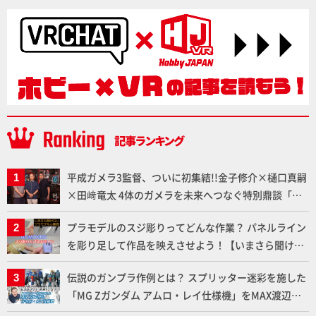
平成ガメラ3監督、ついに初集結!!金子修介×樋口真嗣
×田﨑竜太 4体のガメラを未来へつなぐ特別鼎談「ガ
メラ永久保存化プロジェクト FINAL」
プラモデルのスジ彫りってどんな作業？ パネルライン
を彫り足して作品を映えさせよう！【いまさら聞けな
いプラモデルの基礎：スジ彫りとパネルライン】
伝説のガンプラ作例とは？ スプリッター迷彩を施した
「MG Zガンダム アムロ・レイ仕様機」をMAX渡辺が
ふたたび塗る!!【試し読み】