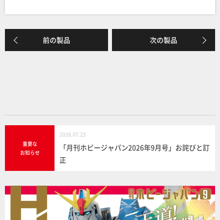
a
n
有
c
e
e
前の製品
次の製品
b
o
o
k
2026.07.25
重要な
「月刊ホビージャパン2026年9月号」お詫びと訂
お知らせ
正