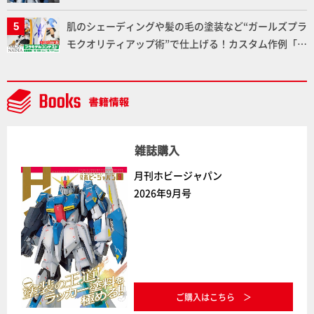
劇中どおりのプロポーションを再現【機動戦士Zガン
肌のシェーディングや髪の毛の塗装など“ガールズプラ
ダム】
モクオリティアップ術”で仕上げる！カスタム作例「白
騎士ソフィエラ」が完成！【「アルカナディアプラモ
デルコンテスト」～8月17日（月）11:59まで応募受付
中】
雑誌購入
月刊ホビージャパン
2026年9月号
ご購入はこちら