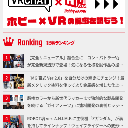
【完全リニューアル】超合金に「コン・バトラーV」
が完全新規造形で登場！気になる仕様を試作品の撮り
下ろしでご紹介!!さらに「大鉄人17」＆「ワンエイ
「MG 百式 Ver.2.0」を自分だけの輝きにチェンジ！最
ト」セット情報もお届け！【超合金の魂】
新メタリック塗料を使ってより金属感を増した仕上が
りに!!【試し読み】
版権カラーから新世代ラッカーまで独創的な製品開発
を続ける「ガイアノーツ」に塗料開発の裏側とラッカ
ー塗料の未来についてインタビュー！
ROBOT魂 ver. A.N.I.M.E.に主役機「Zガンダム」が満
を持してラインナップ！ウェイブライダーへの変形、