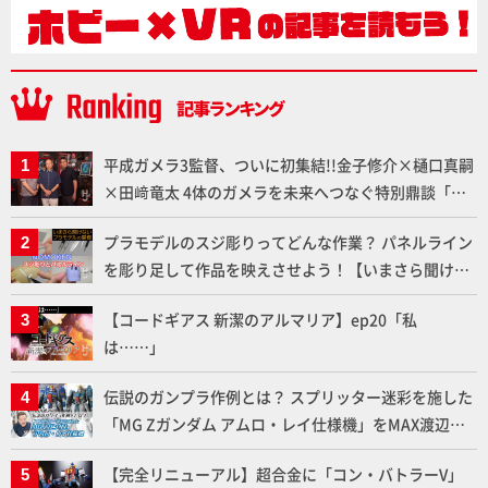
平成ガメラ3監督、ついに初集結!!金子修介×樋口真嗣
×田﨑竜太 4体のガメラを未来へつなぐ特別鼎談「ガ
メラ永久保存化プロジェクト FINAL」
プラモデルのスジ彫りってどんな作業？ パネルライン
を彫り足して作品を映えさせよう！【いまさら聞けな
いプラモデルの基礎：スジ彫りとパネルライン】
【コードギアス 新潔のアルマリア】ep20「私
は……」
伝説のガンプラ作例とは？ スプリッター迷彩を施した
「MG Zガンダム アムロ・レイ仕様機」をMAX渡辺が
ふたたび塗る!!【試し読み】
【完全リニューアル】超合金に「コン・バトラーV」