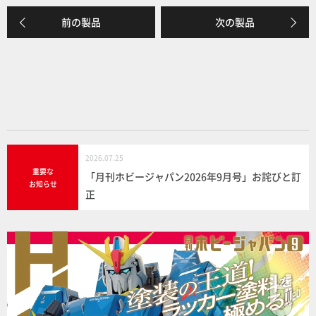
e
前の製品
次の製品
b
o
o
k
2026.07.25
重要な
「月刊ホビージャパン2026年9月号」お詫びと訂
お知らせ
正