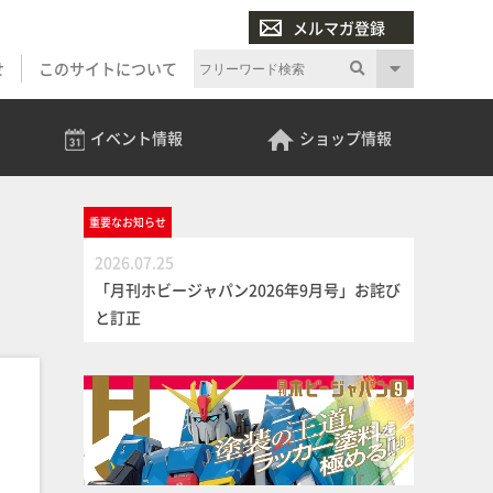
メルマガ登録
せ
このサイトについて
イベント
情報
ショップ
情報
」
重要な
お知らせ
2026.07.25
「月刊ホビージャパン2026年9月号」お詫び
と訂正