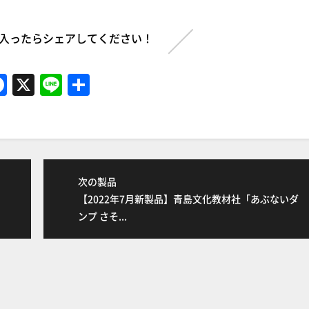
入ったらシェアしてください！
F
X
Li
共
a
n
有
c
e
e
b
次の製品
o
【2022年7月新製品】青島文化教材社「あぶないダ
o
ンプ さそ...
k