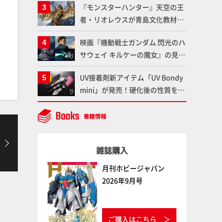
『モンスターハンター』天空の王
変形、劇中どおりのプロポーショ
者・リオレウスが青島文化教材社
ンを再現【機動戦士Zガンダム】
「PLAfig.」にラインナップ！原
映画『機動戦士ガンダム 閃光のハ
型・蟹蟲修造氏の彩色作例で超ハ
サウェイ キルケーの魔女』の見放
イディテールかつ躍動感に満ちた
題配信が8月31日（月）よりスタ
造形をチェック
UV接着剤新アイテム「UV Bondy
ート！Prime Videoで国内独占配
mini」が発売！硬化後の性質を活
信
かしてクリアーパーツへの加工や
エフェクト仕上げに活用してみよ
う！【月刊工具】
雑誌購入
月刊ホビージャパン
2026年9月号
ご購入はこちら