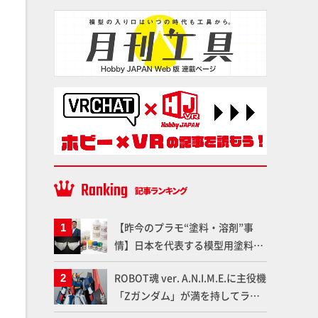
【昨今のプラモ“塗料・溶剤”事
情】日本を代表する模型用塗料
「Mr.カラー」やツールメーカー
ROBOT魂 ver. A.N.I.M.E.に主役機
である「GSIクレオス」が語るラ
「Zガンダム」が満を持してライ
ッカー塗料の未来とは？
ンナップ！ウェイブライダーへの