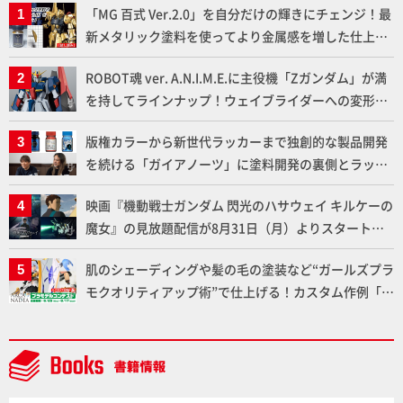
「MG 百式 Ver.2.0」を自分だけの輝きにチェンジ！最
新メタリック塗料を使ってより金属感を増した仕上が
りに!!【試し読み】
ROBOT魂 ver. A.N.I.M.E.に主役機「Zガンダム」が満
を持してラインナップ！ウェイブライダーへの変形、
劇中どおりのプロポーションを再現【機動戦士Zガン
版権カラーから新世代ラッカーまで独創的な製品開発
ダム】
を続ける「ガイアノーツ」に塗料開発の裏側とラッカ
ー塗料の未来についてインタビュー！
映画『機動戦士ガンダム 閃光のハサウェイ キルケーの
魔女』の見放題配信が8月31日（月）よりスタート！
Prime Videoで国内独占配信
肌のシェーディングや髪の毛の塗装など“ガールズプラ
モクオリティアップ術”で仕上げる！カスタム作例「白
騎士ソフィエラ」が完成！【「アルカナディアプラモ
デルコンテスト」～8月17日（月）11:59まで応募受付
中】