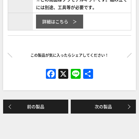
には別途、工具等が必要です。
詳細はこちら
この製品が気に入ったらシェアしてください！
F
X
Li
共
a
n
有
c
e
e
前の製品
次の製品
b
o
o