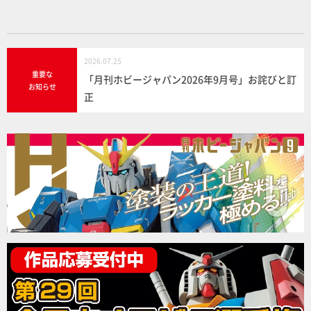
k
2026.07.25
重要な
「月刊ホビージャパン2026年9月号」お詫びと訂
お知らせ
正