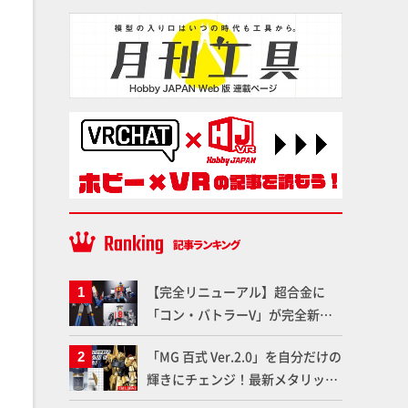
【完全リニューアル】超合金に
「コン・バトラーV」が完全新規
造形で登場！気になる仕様を試作
「MG 百式 Ver.2.0」を自分だけの
品の撮り下ろしでご紹介!!さらに
輝きにチェンジ！最新メタリック
「大鉄人17」＆「ワンエイト」セ
塗料を使ってより金属感を増した
ット情報もお届け！【超合金の