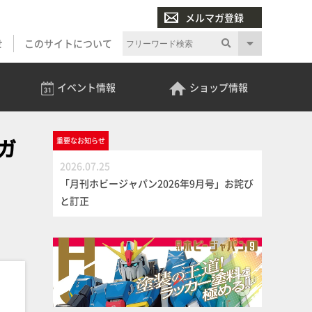
メルマガ登録
せ
このサイトについて
イベント
情報
ショップ
情報
・ガ
重要な
お知らせ
2026.07.25
「月刊ホビージャパン2026年9月号」お詫び
と訂正