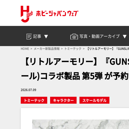
記事
写真・動画
アーカイブ
HOME
メーカー新製品情報
トミーテック
【リトルアーモリー】『GUNSLI
【リトルアーモリー】『GUNSL
ール)コラボ製品 第5弾 が予
2026.07.09
トミーテック
キャラクター
スケールモデル