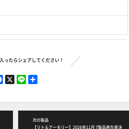
入ったらシェアしてください！
F
X
Li
共
a
n
有
c
e
e
b
次の製品
o
【リトルアーモリー】2026年11月 7製品再生産決