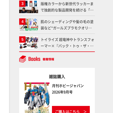
版権カラーから新世代ラッカーま
仕上がりに!!【試し読み】
魂】
で独創的な製品開発を続ける「ガ
イアノーツ」に塗料開発の裏側と
肌のシェーディングや髪の毛の塗
ラッカー塗料の未来についてイン
装など“ガールズプラモクオリテ
タビュー！
ィアップ術”で仕上げる！カスタ
トイライズ 超竜神やトランスフォ
ム作例「白騎士ソフィエラ」が完
ーマー×『バック・トゥ・ザ・フ
成！【「アルカナディアプラモデ
ューチャー』コラボアイテムな
ルコンテスト」～8月17日（月）
ど、タカラトミーの注目アイテム
11:59まで応募受付中】
をチェック!!【タカラトミー
NEWITEM】
雑誌購入
月刊ホビージャパン
2026年9月号
ご購入はこちら