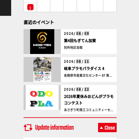
1
直近のイベント
2026/
08
/
09
第4回もぎてん加賀
別所地区会館
2026/
08
/
11
岐阜プラモパラダイス 4
各務原市産業文化センター 8F 第...
2026/
08
/
22
2026年夏休みおどんがプラモ
コンテスト
あさぎり町商工コミュニティーセ...