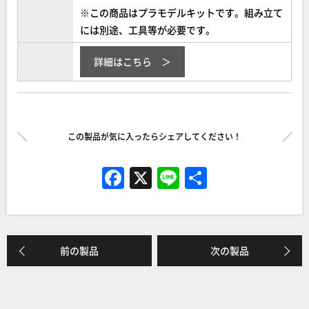
※この商品はプラモデルキットです。組み立て
には別途、工具等が必要です。
詳細はこちら
この製品が気に入ったらシェアしてください！
F
X
Li
共
a
n
有
c
e
e
前の製品
次の製品
b
o