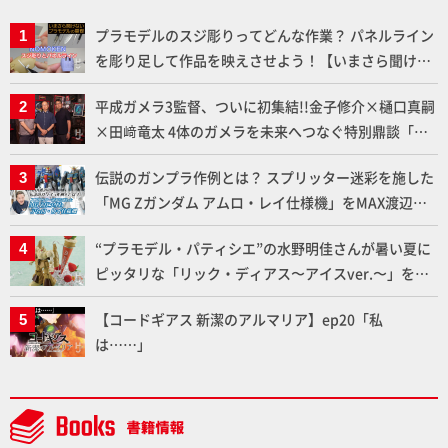
プラモデルのスジ彫りってどんな作業？ パネルライン
を彫り足して作品を映えさせよう！【いまさら聞けな
いプラモデルの基礎：スジ彫りとパネルライン】
平成ガメラ3監督、ついに初集結!!金子修介×樋口真嗣
×田﨑竜太 4体のガメラを未来へつなぐ特別鼎談「ガ
メラ永久保存化プロジェクト FINAL」
伝説のガンプラ作例とは？ スプリッター迷彩を施した
「MG Zガンダム アムロ・レイ仕様機」をMAX渡辺が
ふたたび塗る!!【試し読み】
“プラモデル・パティシエ”の水野明佳さんが暑い夏に
ピッタリな「リック・ディアス〜アイスver.〜」を製
作【ガンダムフォワード Vol.11抜粋】
【コードギアス 新潔のアルマリア】ep20「私
は……」