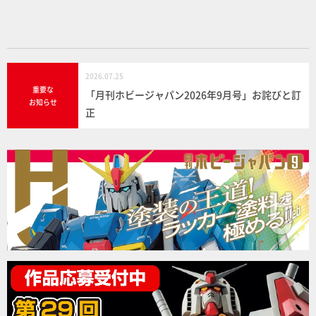
o
k
2026.07.25
重要な
「月刊ホビージャパン2026年9月号」お詫びと訂
お知らせ
正