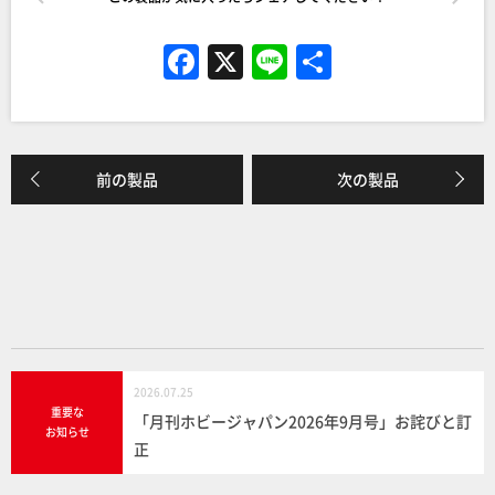
F
X
Li
共
a
n
有
c
e
e
前の製品
次の製品
b
o
o
k
2026.07.25
重要な
「月刊ホビージャパン2026年9月号」お詫びと訂
お知らせ
正