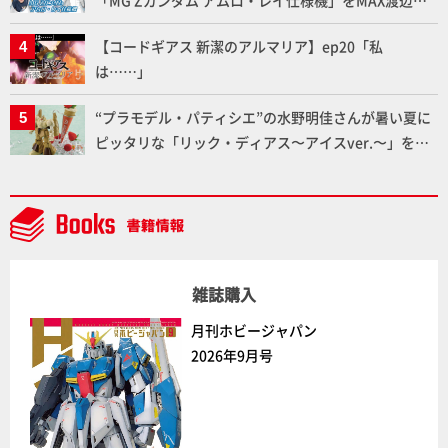
ふたたび塗る!!【試し読み】
【コードギアス 新潔のアルマリア】ep20「私
は……」
“プラモデル・パティシエ”の水野明佳さんが暑い夏に
ピッタリな「リック・ディアス〜アイスver.〜」を製
作【ガンダムフォワード Vol.11抜粋】
雑誌購入
月刊ホビージャパン
2026年9月号