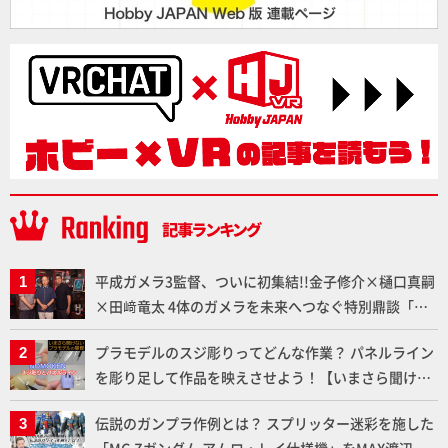
平成ガメラ3監督、ついに初集結!!金子修介×樋口真嗣
×田﨑竜太 4体のガメラを未来へつなぐ特別鼎談「ガ
メラ永久保存化プロジェクト FINAL」
プラモデルのスジ彫りってどんな作業？ パネルライン
を彫り足して作品を映えさせよう！【いまさら聞けな
いプラモデルの基礎：スジ彫りとパネルライン】
伝説のガンプラ作例とは？ スプリッター迷彩を施した
「MG Zガンダム アムロ・レイ仕様機」をMAX渡辺が