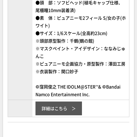
●頭 部：ソフビヘッド(植毛キャップ仕様、
尾櫃瞳10mm装着済)
●素 体：ピュアニーモ2フィール S/女の子(ホ
ワイト)
●サイズ：1/6スケール(全高約23cm)
※頭部原型製作：千鶴(鶴の館)
※マスクペイント・アイデザイン：ななみじゅ
んこ
※ピュアニーモ企画協力・原型製作：澤田工房
※衣装製作：関口妙子
©窪岡俊之 THE IDOLM@STER™& ©Bandai
Namco Entertainment Inc.
詳細はこちら