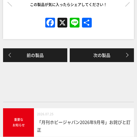
この製品が気に入ったらシェアしてください！
F
X
Li
共
a
n
有
c
e
e
前の製品
次の製品
b
o
o
k
2026.07.25
重要な
「月刊ホビージャパン2026年9月号」お詫びと訂
お知らせ
正