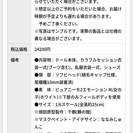
らせていただく場合がございます。
※想定以上のご予約をいただいた場合、お届け
時期が予定よりも遅れる場合があります。
予めご了承ください。
※写真はサンプルです。実際の製品とは仕様の
異なる場合がございます。
税込価格
24200円
備考
●内容物：ドール本体、カラフルセッション衣
装一式(ブーツ含む)、私服衣装一式、シューズ
●頭 部：ソフビヘッド(植毛キャップ仕様、
尾櫃瞳10mm装着済)
●素 体：ピュアニーモ2エモーション M/女の
子(ホワイト)※下肢のみフィールボディを使用
●サイズ：1/6スケール(全高約25cm)
※頭部原型製作：千鶴(鶴の館)
※マスクペイント・アイデザイン：ななみじゅ
んこ