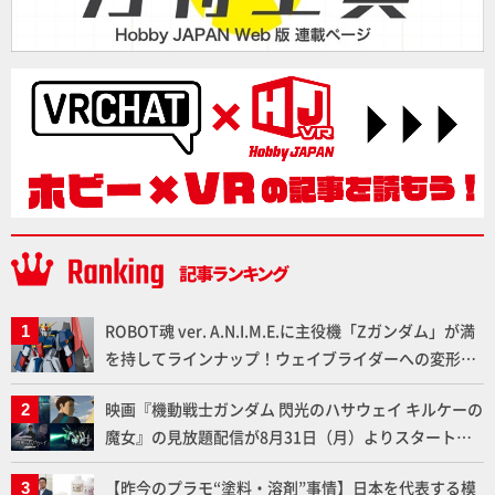
ROBOT魂 ver. A.N.I.M.E.に主役機「Zガンダム」が満
を持してラインナップ！ウェイブライダーへの変形、
劇中どおりのプロポーションを再現【機動戦士Zガン
映画『機動戦士ガンダム 閃光のハサウェイ キルケーの
ダム】
魔女』の見放題配信が8月31日（月）よりスタート！
Prime Videoで国内独占配信
【昨今のプラモ“塗料・溶剤”事情】日本を代表する模