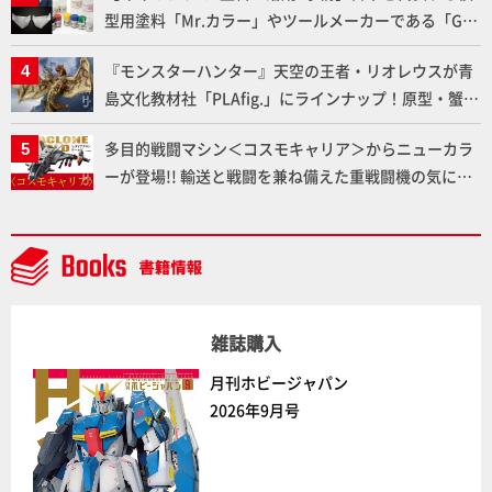
型用塗料「Mr.カラー」やツールメーカーである「GSI
クレオス」が語るラッカー塗料の未来とは？
『モンスターハンター』天空の王者・リオレウスが青
島文化教材社「PLAfig.」にラインナップ！原型・蟹蟲
修造氏の彩色作例で超ハイディテールかつ躍動感に満
多目的戦闘マシン＜コスモキャリア＞からニューカラ
ちた造形をチェック
ーが登場!! 輸送と戦闘を兼ね備えた重戦闘機の気にな
るギミックや各形態を余すところなくご紹介！【ダイ
アクロンワールド】
雑誌購入
月刊ホビージャパン
2026年9月号