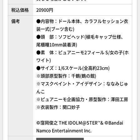
税込価格
20900円
備考
●内容物：ドール本体、カラフルセッション衣
装一式(ブーツ含む)
●頭 部：ソフビヘッド(植毛キャップ仕様、
尾櫃瞳10mm装着済)
●素 体：ピュアニーモ2フィール S/女の子(ホ
ワイト)
●サイズ：1/6スケール(全高約23cm)
※頭部原型製作：千鶴(鶴の館)
※マスクペイント・アイデザイン：ななみじゅ
んこ
※ピュアニーモ企画協力・原型製作：澤田工房
※衣装製作：関口妙子
©窪岡俊之 THE IDOLM@STER™& ©Bandai
Namco Entertainment Inc.