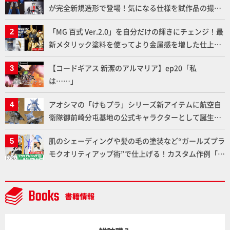
が完全新規造形で登場！気になる仕様を試作品の撮り
下ろしでご紹介!!さらに「大鉄人17」＆「ワンエイ
「MG 百式 Ver.2.0」を自分だけの輝きにチェンジ！最
ト」セット情報もお届け！【超合金の魂】
新メタリック塗料を使ってより金属感を増した仕上が
りに!!【試し読み】
【コードギアス 新潔のアルマリア】ep20「私
は……」
アオシマの「けもプラ」シリーズ新アイテムに航空自
衛隊御前崎分屯基地の公式キャラクターとして誕生し
た「おまねこ」が着任！けもプラ公式サイト限定版と
肌のシェーディングや髪の毛の塗装など“ガールズプラ
通常版の2ラインで発売！
モクオリティアップ術”で仕上げる！カスタム作例「白
騎士ソフィエラ」が完成！【「アルカナディアプラモ
デルコンテスト」～8月17日（月）11:59まで応募受付
中】