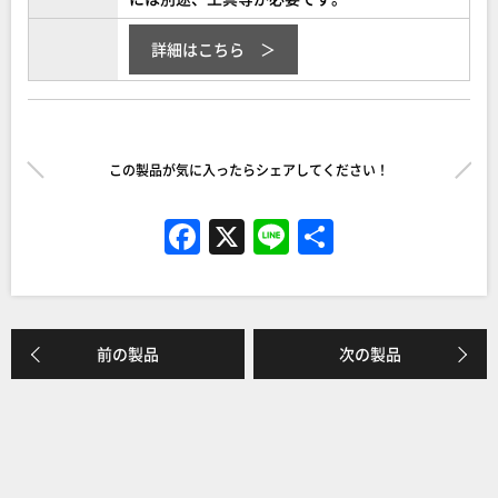
詳細はこちら
この製品が気に入ったらシェアしてください！
F
X
Li
共
a
n
有
c
e
e
前の製品
次の製品
b
o
o
k