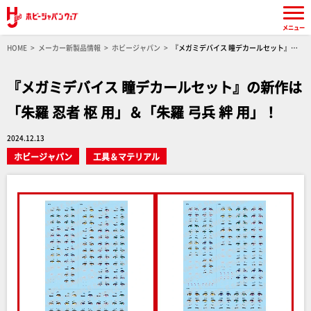
メニュー
HOME
メーカー新製品情報
ホビージャパン
『メガミデバイス 瞳デカールセット』の
新作は「朱羅 忍者 枢 用」＆「朱羅 弓兵 絆 用」！
『メガミデバイス 瞳デカールセット』の新作は
「朱羅 忍者 枢 用」＆「朱羅 弓兵 絆 用」！
2024.12.13
ホビージャパン
工具＆マテリアル