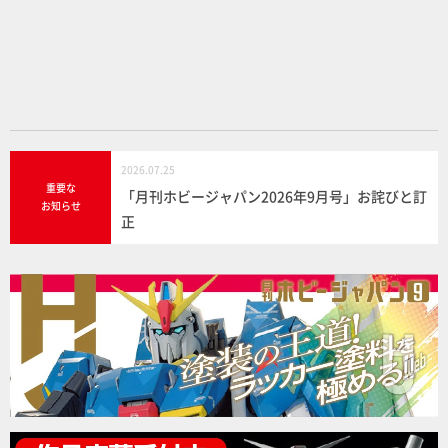
o
o
k
2026.07.25
重要な
「月刊ホビージャパン2026年9月号」お詫びと訂
お知らせ
正