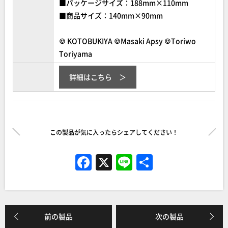
■パッケージサイズ：188mm×110mm
■商品サイズ：140mm×90mm
© KOTOBUKIYA ©Masaki Apsy ©Toriwo
Toriyama
詳細はこちら
この製品が気に入ったらシェアしてください！
F
X
Li
共
a
n
有
c
e
e
前の製品
次の製品
b