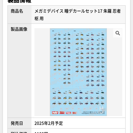
カール貼りができるのはもちろんのこと、さまざまな『メ
ガミデバイス』商品に使用することで、お客様独自のカス
商品名
メガミデバイス 瞳デカールセット17 朱羅 忍者
タマイズもこれまで以上に自由にお楽しみいただけるよう
枢 用
になりました。
製品画像
発売日
2025年2月予定