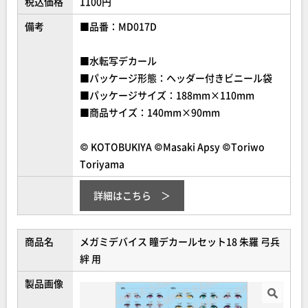
税込価格
1100円
備考
■品番：MD017D
■水転写デカール
■パッケージ形態：ヘッダー付きビニール袋
■パッケージサイズ：188mm×110mm
■商品サイズ：140mm×90mm
© KOTOBUKIYA ©Masaki Apsy ©Toriwo
Toriyama
詳細はこちら
商品名
メガミデバイス 瞳デカールセット18 朱羅 弓兵
絆 用
製品画像