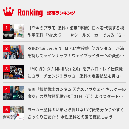
【昨今のプラモ“塗料・溶剤”事情】日本を代表する模
型用塗料「Mr.カラー」やツールメーカーである「GSI
クレオス」が語るラッカー塗料の未来とは？
ROBOT魂 ver. A.N.I.M.E.に主役機「Zガンダム」が満
を持してラインナップ！ウェイブライダーへの変形、
劇中どおりのプロポーションを再現【機動戦士Zガン
「MG ガンダムMk-II Ver.2.0」をアムロ・レイ仕様機
ダム】
にカラーチェンジ!! ラッカー塗料の定番技法を押さえ
るだけでハイクオリティの作例に!!【試し読み】
映画『機動戦士ガンダム 閃光のハサウェイ キルケーの
魔女』の見放題配信が8月31日（月）よりスタート！
Prime Videoで国内独占配信
ラッカー塗料のいまさら聞けない特徴を分かりやすく
ざっくりご紹介！ 水性塗料との差を確認しよう！