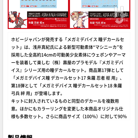
ホビージャパンが発売する「メガミデバイス 瞳デカールセ
ット」は、浅井真紀氏による新型可動素体“マシニーカ”を
採用した全高約14cmの可動美少女素体にウェポンやアーマ
ーを装着して楽しむ（株）壽屋のプラモデル『メガミデバ
イス』シリーズ用の瞳デカールセット。商品第17弾として
「メガミデバイス瞳 デカールセット17 朱羅 忍者 枢 用」、
第18弾として「メガミデバイス 瞳デカールセット18 朱羅
弓兵 絆 用」が登場します。
キットに封入されているものと同型のデカールを複数用
意。ほかにもカラーリングを変更した本商品オリジナル仕
様も多数セット。さらに商品サイズ（100％）に対して90％
サイズバージョンと110％サイズバージョンを新たにセット
しており、キット製作時のバックアップとして安心してデ
製品情報