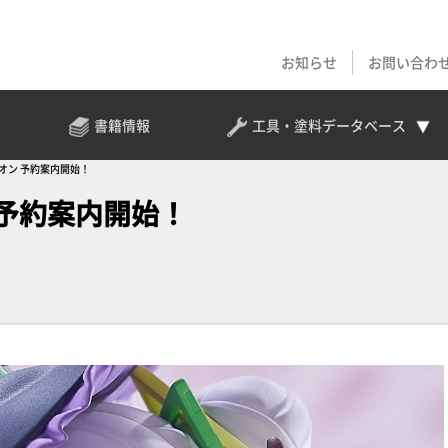
お知らせ
お問い合わ
書籍情報
工具・塗料
データベース
紫咲シオン 予約案内開始！
ン 予約案内開始！