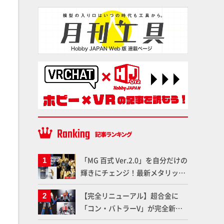
「MG 百式 Ver.2.0」を自分だけの
輝きにチェンジ！最新メタリック
塗料を使ってより金属感を増した
【完全リニューアル】超合金に
仕上がりに!!【試し読み】
「コン・バトラーV」が完全新規
造形で登場！気になる仕様を試作