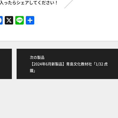
入ったらシェアしてください！
F
X
Li
共
a
n
有
c
e
e
b
次の製品
o
【2024年6月新製品】青島文化教材社「1/32 虎
o
鐵」
k