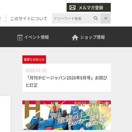
メルマガ登録
せ
このサイトについて
イベント
情報
ショップ
情報
重要な
お知らせ
2026.07.25
「月刊ホビージャパン2026年9月号」お詫び
と訂正