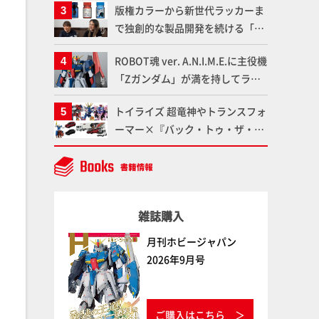
版権カラーから新世代ラッカーま
品の撮り下ろしでご紹介!!さらに
で独創的な製品開発を続ける「ガ
「大鉄人17」＆「ワンエイト」セ
イアノーツ」に塗料開発の裏側と
ット情報もお届け！【超合金の
ROBOT魂 ver. A.N.I.M.E.に主役機
ラッカー塗料の未来についてイン
魂】
「Zガンダム」が満を持してライ
タビュー！
ンナップ！ウェイブライダーへの
トイライズ 超竜神やトランスフォ
変形、劇中どおりのプロポーショ
ーマー×『バック・トゥ・ザ・フ
ンを再現【機動戦士Zガンダム】
ューチャー』コラボアイテムな
ど、タカラトミーの注目アイテム
をチェック!!【タカラトミー
NEWITEM】
雑誌購入
月刊ホビージャパン
2026年9月号
ご購入はこちら