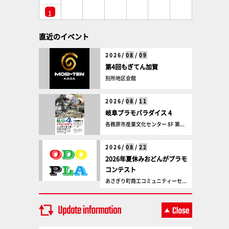
1
直近のイベント
2026/
08
/
09
第4回もぎてん加賀
別所地区会館
2026/
08
/
11
岐阜プラモパラダイス 4
各務原市産業文化センター 8F 第...
2026/
08
/
22
2026年夏休みおどんがプラモ
コンテスト
あさぎり町商工コミュニティーセ...