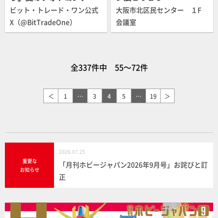
ト 2025
ビット・トレード・ワン公式
大阪市北区民センター １F
X（@BitTradeOne）
会議室
全337件中 55～72件
＜
1
…
3
4
5
…
19
＞
2026.07.25
重要な
「月刊ホビージャパン2026年9月号」お詫びと訂
お知らせ
正