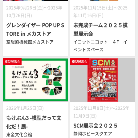
2025年9月26日(金)～2025年
2025年11月15日(土)～2025
10月26日(日)
年11月16日(日)
グレンダイザー POP UP S
未完成チーム２０２５模
TORE in メカストア
型展示会
空想的機械館メカストア
イコットニコット ４F イ
ベントスペース
模型展示会
模型展示会
2026年1月25日(日)
2025年11月8日(土)～2025年
11月9日(日)
もけぶん3 -模型だって文
SCM展示会２０２５
化だ！展-
静岡ホビースクエア
東金文化会館