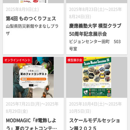
2025年8月9日(土)
2025年8月23日(土)～2025年
8月24日(日)
第4回 ものつくりフェス
慶應義塾大学 模型クラブ
山梨県防災新館やまなしプラ
ザ
50周年記念展示会
ビジョンセンター田町 503
号室
オンラインイベント
模型展示会
2025年7月21日(月)～2025年
2025年10月4日(土)～2025年
8月29日(金)
10月5日(日)
MODMAGIC「#電飾しよ
スケールモデルセッショ
う」夏のフォトコンテス
ン展２０２５