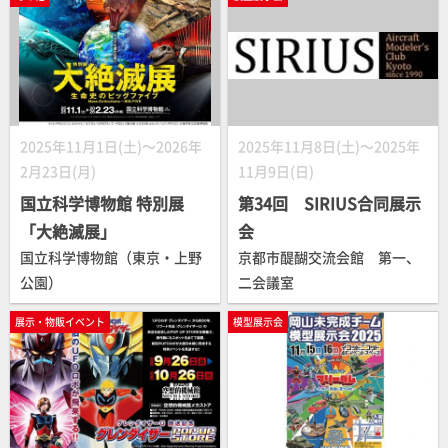
2025年11月1日(土)～2026年
2025年11月8日(土)～2025年
2月23日(月)
11月9日(日)
国立科学博物館 特別展
第34回 SIRIUS合同展示
「大絶滅展」
会
国立科学博物館（東京・上野
京都市醍醐交流会館 第一、
公園）
二会議室
展示・物販イベント
模型展示会