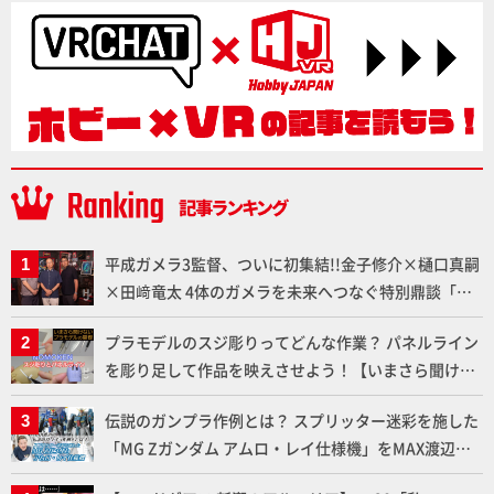
平成ガメラ3監督、ついに初集結!!金子修介×樋口真嗣
×田﨑竜太 4体のガメラを未来へつなぐ特別鼎談「ガ
メラ永久保存化プロジェクト FINAL」
プラモデルのスジ彫りってどんな作業？ パネルライン
を彫り足して作品を映えさせよう！【いまさら聞けな
いプラモデルの基礎：スジ彫りとパネルライン】
伝説のガンプラ作例とは？ スプリッター迷彩を施した
「MG Zガンダム アムロ・レイ仕様機」をMAX渡辺が
ふたたび塗る!!【試し読み】