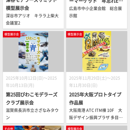
ーマーケット 年忘れEX
模型展示会
ラウンド
広島市中小企業会館 総合展
深谷市アリオ キララ上柴大
示館
会議室2
模型展示会
模型展示会
2025年10月12日(日)～2025
2025年11月29日(土)～2025
年10月13日(月)
年11月30日(日)
第25回びわこモデラーズ
2025年大阪プロトタイプ
クラブ展示会
作品展
滋賀県長浜市立さざなみタウ
大阪南港 ATC ITM棟 10F 大
ン
阪デザイン振興プラザ 多目的
ルーム
その他
模型展示会