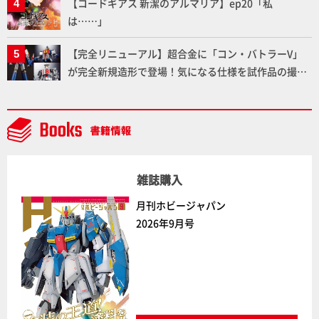
【コードギアス 新潔のアルマリア】ep20「私
は……」
【完全リニューアル】超合金に「コン・バトラーV」
が完全新規造形で登場！気になる仕様を試作品の撮り
下ろしでご紹介!!さらに「大鉄人17」＆「ワンエイ
ト」セット情報もお届け！【超合金の魂】
雑誌購入
月刊ホビージャパン
2026年9月号