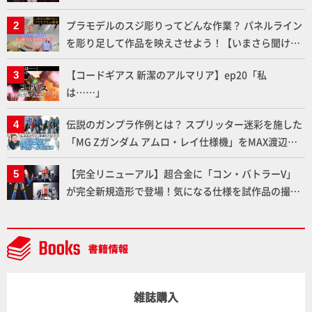
メラ永久保存化プロジェクト FINAL」
プラモデルのスジ彫りってどんな作業？ パネルライン
を彫り足して作品を映えさせよう！【いまさら聞けな
いプラモデルの基礎：スジ彫りとパネルライン】
【コードギアス 新潔のアルマリア】ep20「私
は……」
伝説のガンプラ作例とは？ スプリッター迷彩を施した
「MG Zガンダム アムロ・レイ仕様機」をMAX渡辺が
ふたたび塗る!!【試し読み】
【完全リニューアル】超合金に「コン・バトラーV」
が完全新規造形で登場！気になる仕様を試作品の撮り
下ろしでご紹介!!さらに「大鉄人17」＆「ワンエイ
ト」セット情報もお届け！【超合金の魂】
雑誌購入