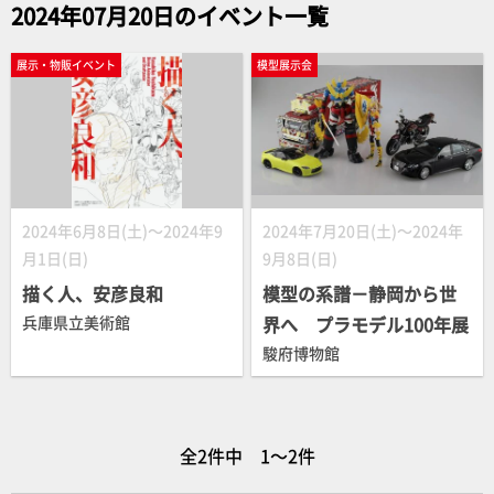
2024年07月20日のイベント一覧
展示・物販イベント
模型展示会
2024年6月8日(土)～2024年9
2024年7月20日(土)～2024年
月1日(日)
9月8日(日)
描く人、安彦良和
模型の系譜－静岡から世
兵庫県立美術館
界へ プラモデル100年展
駿府博物館
全2件中 1～2件