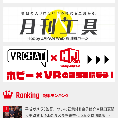
平成ガメラ3監督、ついに初集結!!金子修介×樋口真嗣
×田﨑竜太 4体のガメラを未来へつなぐ特別鼎談「ガ