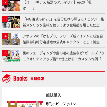
【コードギアス 新潔のアルマリア】ep20「私
ト」セット情報もお届け！【超合金の魂】
は……」
「MG 百式 Ver.2.0」を自分だけの輝きにチェンジ！最
新メタリック塗料を使ってより金属感を増した仕上が
りに!!【試し読み】
アオシマの「けもプラ」シリーズ新アイテムに航空自
衛隊御前崎分屯基地の公式キャラクターとして誕生し
た「おまねこ」が着任！けもプラ公式サイト限定版と
肌のシェーディングや髪の毛の塗装など“ガールズプラ
通常版の2ラインで発売！
モクオリティアップ術”で仕上げる！カスタム作例「白
騎士ソフィエラ」が完成！【「アルカナディアプラモ
デルコンテスト」～8月17日（月）11:59まで応募受付
中】
雑誌購入
月刊ホビージャパン