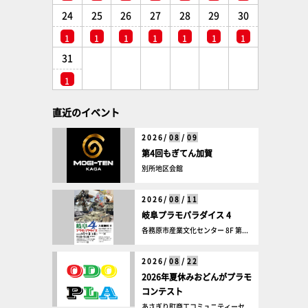
24
25
26
27
28
29
30
1
1
1
1
1
1
1
31
1
直近のイベント
2026/
08
/
09
第4回もぎてん加賀
別所地区会館
2026/
08
/
11
岐阜プラモパラダイス 4
各務原市産業文化センター 8F 第...
2026/
08
/
22
2026年夏休みおどんがプラモ
コンテスト
あさぎり町商工コミュニティーセ...