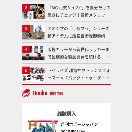
造形で登場！気になる仕様を試作
「MG 百式 Ver.2.0」を自分だけの
品の撮り下ろしでご紹介!!さらに
輝きにチェンジ！最新メタリック
「大鉄人17」＆「ワンエイト」セ
塗料を使ってより金属感を増した
ット情報もお届け！【超合金の
アオシマの「けもプラ」シリーズ
仕上がりに!!【試し読み】
魂】
新アイテムに航空自衛隊御前崎分
屯基地の公式キャラクターとして
版権カラーから新世代ラッカーま
誕生した「おまねこ」が着任！け
で独創的な製品開発を続ける「ガ
もプラ公式サイト限定版と通常版
イアノーツ」に塗料開発の裏側と
の2ラインで発売！
トイライズ 超竜神やトランスフォ
ラッカー塗料の未来についてイン
ーマー×『バック・トゥ・ザ・フ
タビュー！
ューチャー』コラボアイテムな
ど、タカラトミーの注目アイテム
をチェック!!【タカラトミー
NEWITEM】
雑誌購入
月刊ホビージャパン
2026年9月号