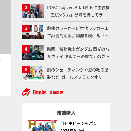
塗料を使ってより金属感を増した
ROBOT魂 ver. A.N.I.M.E.に主役機
仕上がりに!!【試し読み】
「Zガンダム」が満を持してライ
ンナップ！ウェイブライダーへの
版権カラーから新世代ラッカーま
変形、劇中どおりのプロポーショ
で独創的な製品開発を続ける「ガ
ンを再現【機動戦士Zガンダム】
イアノーツ」に塗料開発の裏側と
映画『機動戦士ガンダム 閃光のハ
ラッカー塗料の未来についてイン
サウェイ キルケーの魔女』の見放
タビュー！
日
題配信が8月31日（月）よりスタ
肌のシェーディングや髪の毛の塗
ート！Prime Videoで国内独占配
装など“ガールズプラモクオリテ
信
ス
ィアップ術”で仕上げる！カスタ
ム作例「白騎士ソフィエラ」が完
成！【「アルカナディアプラモデ
ルコンテスト」～8月17日（月）
雑誌購入
11:59まで応募受付中】
月刊ホビージャパン
2026年9月号