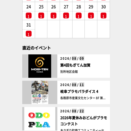
24
25
26
27
28
29
30
1
1
1
1
1
1
1
31
1
直近のイベント
2026/
08
/
09
第4回もぎてん加賀
別所地区会館
2026/
08
/
11
岐阜プラモパラダイス 4
各務原市産業文化センター 8F 第...
2026/
08
/
22
2026年夏休みおどんがプラモ
コンテスト
あさぎり町商工コミュニティーセ...