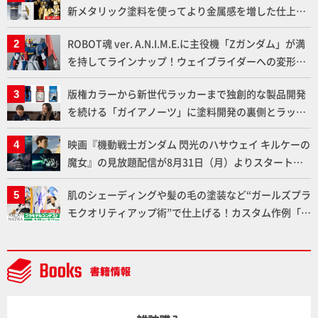
新メタリック塗料を使ってより金属感を増した仕上が
りに!!【試し読み】
ROBOT魂 ver. A.N.I.M.E.に主役機「Zガンダム」が満
を持してラインナップ！ウェイブライダーへの変形、
劇中どおりのプロポーションを再現【機動戦士Zガン
版権カラーから新世代ラッカーまで独創的な製品開発
ダム】
を続ける「ガイアノーツ」に塗料開発の裏側とラッカ
ー塗料の未来についてインタビュー！
映画『機動戦士ガンダム 閃光のハサウェイ キルケーの
魔女』の見放題配信が8月31日（月）よりスタート！
Prime Videoで国内独占配信
肌のシェーディングや髪の毛の塗装など“ガールズプラ
モクオリティアップ術”で仕上げる！カスタム作例「白
騎士ソフィエラ」が完成！【「アルカナディアプラモ
デルコンテスト」～8月17日（月）11:59まで応募受付
中】