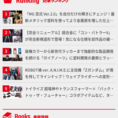
「MG 百式 Ver.2.0」を自分だけの輝きにチェンジ！最
新メタリック塗料を使ってより金属感を増した仕上が
りに!!【試し読み】
【完全リニューアル】超合金に「コン・バトラーV」
が完全新規造形で登場！気になる仕様を試作品の撮り
下ろしでご紹介!!さらに「大鉄人17」＆「ワンエイ
版権カラーから新世代ラッカーまで独創的な製品開発
ト」セット情報もお届け！【超合金の魂】
を続ける「ガイアノーツ」に塗料開発の裏側とラッカ
ー塗料の未来についてインタビュー！
ROBOT魂 ver. A.N.I.M.E.に主役機「Zガンダム」が満
を持してラインナップ！ウェイブライダーへの変形、
劇中どおりのプロポーションを再現【機動戦士Zガン
トイライズ 超竜神やトランスフォーマー×『バック・
ダム】
トゥ・ザ・フューチャー』コラボアイテムなど、タカ
ラトミーの注目アイテムをチェック!!【タカラトミー
NEWITEM】