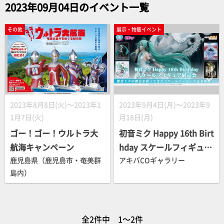
2023年09月04日のイベント一覧
その他
展示・物販イベント
2023年8月8日(火)～2023年1
2023年9月4日(月)～2023年9
1月7日(火)
月18日(月)
ゴー！ゴー！ウルトラ大
初音ミク Happy 16th Birt
航海キャンペーン
hday スケールフィギュア
鹿児島県（鹿児島市・奄美群
展示会
アキバCOギャラリー
島内）
全2件中 1～2件