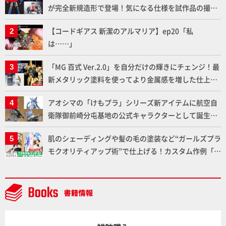
が完全新規造形で登場！気になる仕様を試作品の撮り
下ろしでご紹介!!さらに「大鉄人17」＆「ワンエイ
【コードギアス 新潔のアルマリア】ep20「私
ト」セット情報もお届け！【超合金の魂】
は……」
「MG 百式 Ver.2.0」を自分だけの輝きにチェンジ！最
新メタリック塗料を使ってより金属感を増した仕上が
りに!!【試し読み】
アオシマの「けもプラ」シリーズ新アイテムに航空自
衛隊御前崎分屯基地の公式キャラクターとして誕生し
た「おまねこ」が着任！けもプラ公式サイト限定版と
肌のシェーディングや髪の毛の塗装など“ガールズプラ
通常版の2ラインで発売！
モクオリティアップ術”で仕上げる！カスタム作例「白
騎士ソフィエラ」が完成！【「アルカナディアプラモ
デルコンテスト」～8月17日（月）11:59まで応募受付
中】