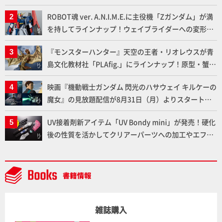
クレオス」が語るラッカー塗料の未来とは？
ROBOT魂 ver. A.N.I.M.E.に主役機「Zガンダム」が満
を持してラインナップ！ウェイブライダーへの変形、
劇中どおりのプロポーションを再現【機動戦士Zガン
『モンスターハンター』天空の王者・リオレウスが青
ダム】
島文化教材社「PLAfig.」にラインナップ！原型・蟹蟲
修造氏の彩色作例で超ハイディテールかつ躍動感に満
映画『機動戦士ガンダム 閃光のハサウェイ キルケーの
ちた造形をチェック
魔女』の見放題配信が8月31日（月）よりスタート！
Prime Videoで国内独占配信
UV接着剤新アイテム「UV Bondy mini」が発売！硬化
後の性質を活かしてクリアーパーツへの加工やエフェ
クト仕上げに活用してみよう！【月刊工具】
雑誌購入