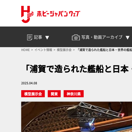
記事
写真・動画
アーカイブ
HOME
イベント情報
模型展示会
「浦賀で造られた艦船と日本・世界の艦
「浦賀で造られた艦船と日本
2025.04.08
模型展示会
関東
神奈川県