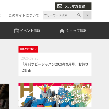
メルマガ登録
せ
このサイトについて
イベント
情報
ショップ
情報
重要な
お知らせ
2026.07.25
「月刊ホビージャパン2026年9月号」お詫び
と訂正