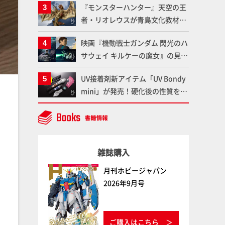
『モンスターハンター』天空の王
変形、劇中どおりのプロポーショ
者・リオレウスが青島文化教材社
ンを再現【機動戦士Zガンダム】
「PLAfig.」にラインナップ！原
映画『機動戦士ガンダム 閃光のハ
型・蟹蟲修造氏の彩色作例で超ハ
サウェイ キルケーの魔女』の見放
イディテールかつ躍動感に満ちた
題配信が8月31日（月）よりスタ
造形をチェック
UV接着剤新アイテム「UV Bondy
ート！Prime Videoで国内独占配
mini」が発売！硬化後の性質を活
信
かしてクリアーパーツへの加工や
エフェクト仕上げに活用してみよ
う！【月刊工具】
雑誌購入
月刊ホビージャパン
2026年9月号
ご購入はこちら