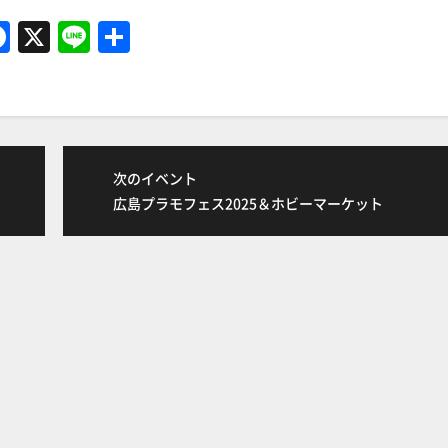
F
X
Li
共
a
n
有
c
e
e
b
次のイベント
o
広島プラモフェス2025＆ホビーマーケット
o
k