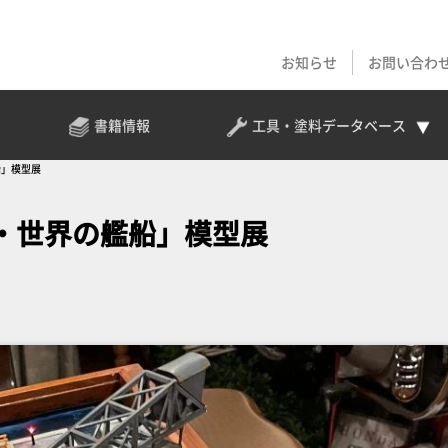
お知らせ
お問い合わ
書籍情報
工具・塗料
データベース
船」模型展
・世界の艦船」模型展