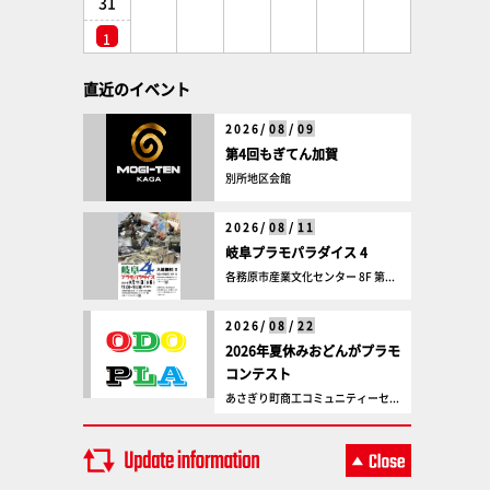
31
1
直近のイベント
2026/
08
/
09
第4回もぎてん加賀
別所地区会館
2026/
08
/
11
岐阜プラモパラダイス 4
各務原市産業文化センター 8F 第...
2026/
08
/
22
2026年夏休みおどんがプラモ
コンテスト
あさぎり町商工コミュニティーセ...