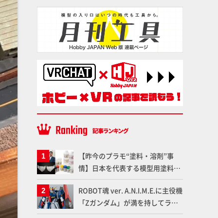
【昨今のプラモ“塗料・溶剤”事
情】日本を代表する模型用塗料
「Mr.カラー」やツールメーカー
ROBOT魂 ver. A.N.I.M.E.に主役機
である「GSIクレオス」が語るラ
「Zガンダム」が満を持してライ
ッカー塗料の未来とは？
ンナップ！ウェイブライダーへの