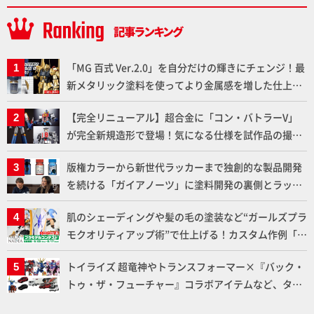
「MG 百式 Ver.2.0」を自分だけの輝きにチェンジ！最
新メタリック塗料を使ってより金属感を増した仕上が
りに!!【試し読み】
【完全リニューアル】超合金に「コン・バトラーV」
が完全新規造形で登場！気になる仕様を試作品の撮り
下ろしでご紹介!!さらに「大鉄人17」＆「ワンエイ
版権カラーから新世代ラッカーまで独創的な製品開発
ト」セット情報もお届け！【超合金の魂】
を続ける「ガイアノーツ」に塗料開発の裏側とラッカ
ー塗料の未来についてインタビュー！
肌のシェーディングや髪の毛の塗装など“ガールズプラ
モクオリティアップ術”で仕上げる！カスタム作例「白
騎士ソフィエラ」が完成！【「アルカナディアプラモ
トイライズ 超竜神やトランスフォーマー×『バック・
デルコンテスト」～8月17日（月）11:59まで応募受付
トゥ・ザ・フューチャー』コラボアイテムなど、タカ
中】
ラトミーの注目アイテムをチェック!!【タカラトミー