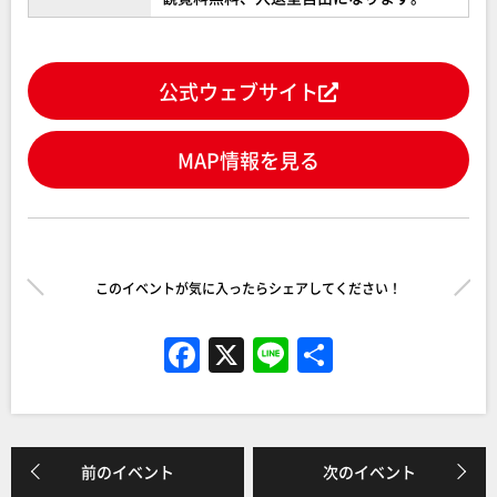
公式ウェブサイト
MAP情報を見る
このイベントが気に入ったらシェアしてください！
F
X
Li
共
a
n
有
c
e
e
前のイベント
次のイベント
b