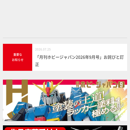
o
o
k
2026.07.25
重要な
「月刊ホビージャパン2026年9月号」お詫びと訂
お知らせ
正