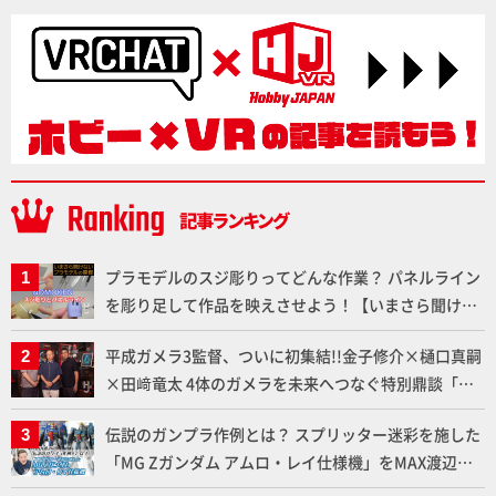
プラモデルのスジ彫りってどんな作業？ パネルライン
を彫り足して作品を映えさせよう！【いまさら聞けな
いプラモデルの基礎：スジ彫りとパネルライン】
平成ガメラ3監督、ついに初集結!!金子修介×樋口真嗣
×田﨑竜太 4体のガメラを未来へつなぐ特別鼎談「ガ
メラ永久保存化プロジェクト FINAL」
伝説のガンプラ作例とは？ スプリッター迷彩を施した
「MG Zガンダム アムロ・レイ仕様機」をMAX渡辺が
ふたたび塗る!!【試し読み】